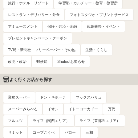
旅行・ホテル・リゾート
学習塾・カルチャー・教育・教習所
レストラン・デリバリー・外食
フォトスタジオ・プリントサービス
アミューズメント
保険・共済・金融
冠婚葬祭・イベント
プレゼントキャンペーン・クーポン
TV局・新聞社・フリーペーパー・その他
生活・くらし
政党・政治
郵便局
Shufoo!お知らせ
よく行くお店から探す
業務スーパー
ドン・キホーテ
マックスバリュ
スーパーみらべる
イオン
イトーヨーカドー
万代
マルエツ
ライフ（関西エリア）
ライフ（首都圏エリア）
サミット
コープこうべ
バロー
三和