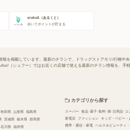
aruku&（あるくと）
歩いてポイントが貯まる
情報を掲載しています。最新のチラシで、ドラッグストアモリ/行橋中
hufoo!（シュフー）ではお近くの店舗で使える最新のチラシ情報を、
カテゴリから探す
スーパー
食品･菓子･飲料･酒･日用品･コ
秋田県
山形県
福島県
家電店
ファッション
キッズ・ベビー・
県
茨城県
栃木県
群馬県
携帯・通信・家電
ヘルス＆ビューティ・
石川県
福井県