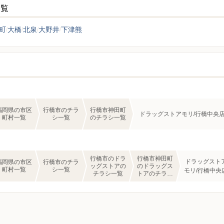
一覧
町
大橋
北泉
大野井
下津熊
福岡県の市区
行橋市のチラ
行橋市神田町
ドラッグストアモリ/行橋中央
町村一覧
シ一覧
のチラシ一覧
行橋市のドラ
行橋市神田町
ドラッグスト
福岡県の市区
行橋市のチラ
ッグストアの
のドラッグス
町村一覧
シ一覧
モリ/行橋中央
チラシ一覧
トアのチラシ
一覧