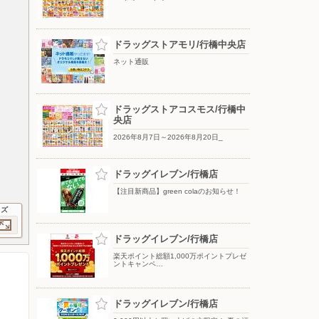
ドラッグストアモリ/行橋中央店
ネット通販
ドラッグストアコスモス/行橋中
央店
2026年8月7日～2026年8月20日_
ドラッグイレブン/行橋店
【注目新商品】green colaのお知らせ！
イズ
ドラッグイレブン/行橋店
楽天ポイント総額1,000万ポイントプレゼ
ントキャンペ…
ドラッグイレブン/行橋店