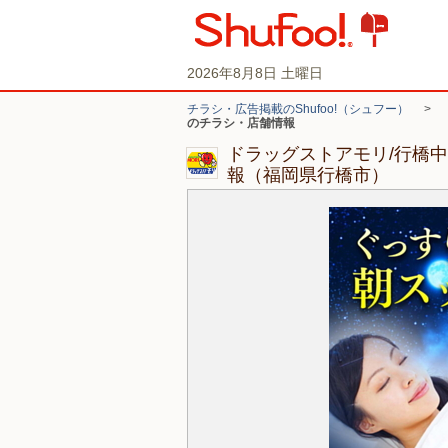
2026年8月8日 土曜日
チラシ・広告掲載のShufoo!（シュフー）
>
のチラシ・店舗情報
ドラッグストアモリ/行橋
報（福岡県行橋市）