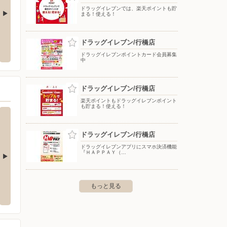
ドラッグイレブンでは、楽天ポイントも貯
まる！使える！
ターしまむら/サニーサ
ヤマダデンキ/テックランド行橋店
カイン
ドラッグイレブン/行橋店
〒824-0038 福岡県行橋市西泉6-1-1
〒800-
ドラッグイレブンポイントカード会員募集
州市小倉南区下曽根新町10-1
中
ドラッグイレブン/行橋店
楽天ポイントもドラッグイレブンポイント
も貯まる！使える！
ドラッグイレブン/行橋店
ドラッグイレブンアプリにスマホ決済機能
『ＨＡＰＰＡＹ（…
/上葛原店
ドラッグストアモリ/沼新町店
ドラッ
もっと見る
南区上葛原1-13-30
〒800-0218 北九州市小倉南区沼新町1-2-5
〒803-