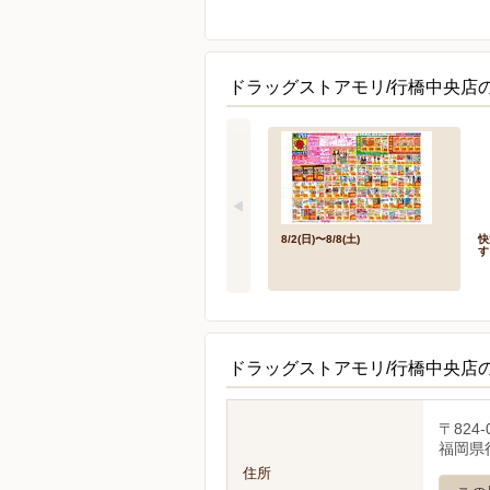
ドラッグストアモリ/行橋中央店
8/2(日)〜8/8(土)
快
す
ドラッグストアモリ/行橋中央店
〒824-
福岡県
住所