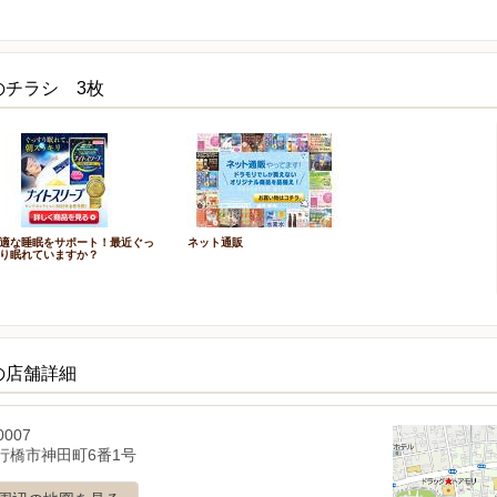
のチラシ 3枚
適な睡眠をサポート！最近ぐっ
ネット通販
り眠れていますか？
の店舗詳細
0007
行橋市神田町6番1号