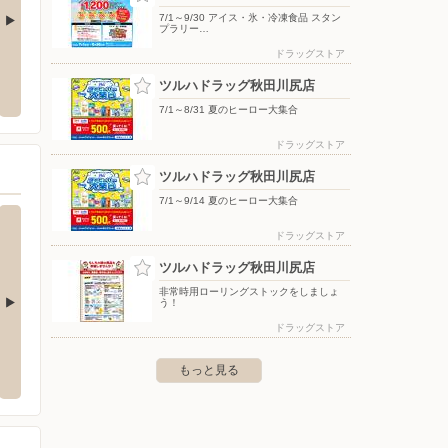
7/1～9/30 アイス・氷・冷凍食品 スタン
プラリー…
ドラッグストア
アサヒ秋田中央店
スーパードラッグアサヒExpress秋田勝
東京靴
平店
ツルハドラッグ秋田川尻店
泉北4丁目3-2
〒010-0
〒010-1604 秋田県秋田市新屋松美町11番38号
7/1～8/31 夏のヒーロー大集合
ドラッグストア
ツルハドラッグ秋田川尻店
7/1～9/14 夏のヒーロー大集合
ドラッグストア
ツルハドラッグ秋田川尻店
非常時用ローリングストックをしましょ
う！
ドラッグストア
田楢山店
ツルハドラッグ秋田八橋店
ツルハ
もっと見る
山川口境４番２１号
〒010-0965 秋田市八橋新川向８－３０
〒010-