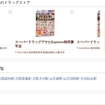
くのドラッグストア
スーパードラッグアサヒExpress秋田勝
スーパードラッグ
平店
番28号
〒010-0916 秋田県秋田市
〒010-1604 秋田県秋田市新屋松美町11番38号
一覧
川尻総社町
川尻若葉町
川尻大川町
山王新町
山王沼田町
川元松丘町