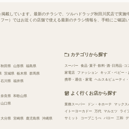
を掲載しています。最新のチラシで、ツルハドラッグ秋田川尻店で実施
!（シュフー）ではお近くの店舗で使える最新のチラシ情報を、手軽にご確
カテゴリから探す
スーパー
食品･菓子･飲料･酒･日用品･コ
秋田県
山形県
福島県
家電店
ファッション
キッズ・ベビー・
県
茨城県
栃木県
群馬県
携帯・通信・家電
ヘルス＆ビューティ・
石川県
福井県
よく行くお店から探す
奈良県
和歌山県
山口県
業務スーパー
ドン・キホーテ
マックス
イトーヨーカドー
万代
マルエツ
ライ
サミット
コープこうべ
バロー
三和
デ
大分県
宮崎県
鹿児島県
沖縄県