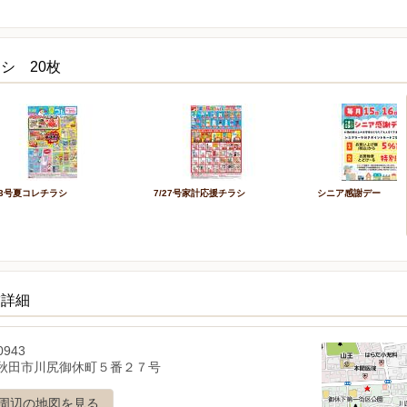
シ 20枚
/3号夏コレチラシ
7/27号家計応援チラシ
シニア感謝デー
舗詳細
0943
秋田市川尻御休町５番２７号
周辺の地図を見る