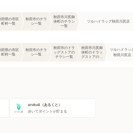
秋田市川尻御
秋田県の市区
秋田市のチラ
休町のチラシ
ツルハドラッグ秋田川尻店
町村一覧
シ一覧
一覧
秋田市のドラ
秋田市川尻御
ツルハドラッ
秋田県の市区
秋田市のチラ
ッグストアの
休町のドラッ
町村一覧
シ一覧
秋田川尻店
チラシ一覧
グストアのチ
ラシ一覧
aruku&（あるくと）
歩いてポイントが貯まる