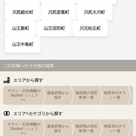
川尻総社町
川尻若葉町
川尻大川町
山王新町
山王沼田町
川元松丘町
山王中島町
この店舗へのその他の経路
エリアから探す
チラシ・広告掲載の
都道府県から
秋田県の市区
秋田市のチラ
Shufoo!（シュフ
探す
町村一覧
シ一覧
ー）
エリア×カテゴリから探す
チラシ・広告掲載の
都道府県から
秋田県の市区
秋田市のチラ
Shufoo!（シュフ
探す
町村一覧
シ一覧
ー）