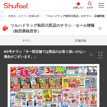
お気に入り
さがす
ルハ 北東北」のチラシ検索結果
「ツルハドラッグ秋田川尻店」のチラシ・店舗情報
ツルハドラッグ秋田川尻店のチラシ・セール情報
（秋田県秋田市）
チラシ
店舗詳細
8/5号チラシ「※一部店舗では商品のお取り扱いのない
1/2
場合がございます。」
拡大