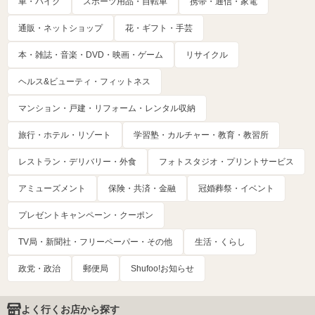
車・バイク
スポーツ用品・自転車
携帯・通信・家電
通販・ネットショップ
花・ギフト・手芸
本・雑誌・音楽・DVD・映画・ゲーム
リサイクル
ヘルス&ビューティ・フィットネス
マンション・戸建・リフォーム・レンタル収納
旅行・ホテル・リゾート
学習塾・カルチャー・教育・教習所
レストラン・デリバリー・外食
フォトスタジオ・プリントサービス
アミューズメント
保険・共済・金融
冠婚葬祭・イベント
プレゼントキャンペーン・クーポン
TV局・新聞社・フリーペーパー・その他
生活・くらし
政党・政治
郵便局
Shufoo!お知らせ
よく行くお店から探す