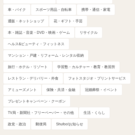
車・バイク
スポーツ用品・自転車
携帯・通信・家電
通販・ネットショップ
花・ギフト・手芸
本・雑誌・音楽・DVD・映画・ゲーム
リサイクル
ヘルス&ビューティ・フィットネス
マンション・戸建・リフォーム・レンタル収納
旅行・ホテル・リゾート
学習塾・カルチャー・教育・教習所
レストラン・デリバリー・外食
フォトスタジオ・プリントサービス
アミューズメント
保険・共済・金融
冠婚葬祭・イベント
プレゼントキャンペーン・クーポン
TV局・新聞社・フリーペーパー・その他
生活・くらし
政党・政治
郵便局
Shufoo!お知らせ