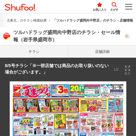
お気に入り
さがす
ハ 北東北」のチラシ検索結果
「ツルハドラッグ盛岡向中野店」のチラシ・店舗情報
ツルハドラッグ盛岡向中野店のチラシ・セール情
報（岩手県盛岡市）
チラシ
店舗詳細
8/5号チラシ「※一部店舗では商品のお取り扱いのない
1/2
場合がございます。」
拡大