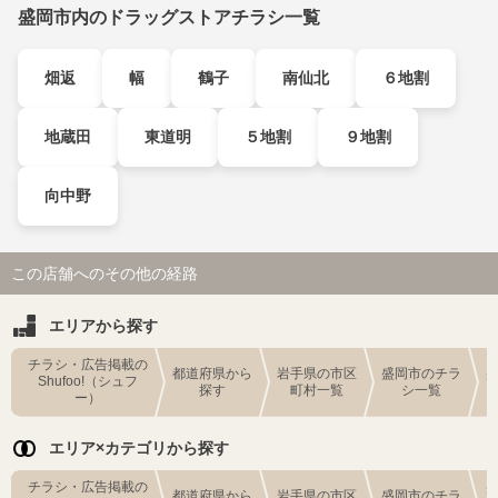
盛岡市内のドラッグストアチラシ一覧
畑返
幅
鶴子
南仙北
６地割
地蔵田
東道明
５地割
９地割
向中野
この店舗へのその他の経路
エリアから探す
チラシ・広告掲載の
都道府県から
岩手県の市区
盛岡市のチラ
Shufoo!（シュフ
探す
町村一覧
シ一覧
ー）
エリア×カテゴリから探す
チラシ・広告掲載の
都道府県から
岩手県の市区
盛岡市のチラ