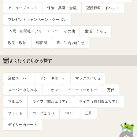
アミューズメント
保険・共済・金融
冠婚葬祭・イベント
プレゼントキャンペーン・クーポン
TV局・新聞社・フリーペーパー・その他
生活・くらし
政党・政治
郵便局
Shufoo!お知らせ
よく行くお店から探す
業務スーパー
ドン・キホーテ
マックスバリュ
スーパーみらべる
イオン
イトーヨーカドー
万代
マルエツ
ライフ（関西エリア）
ライフ（首都圏エリア）
サミット
コープこうべ
バロー
三和
デイリーカナート