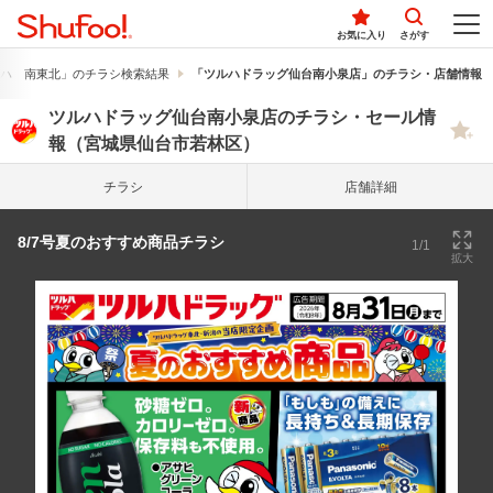
お気に入り
さがす
ハ 南東北」のチラシ検索結果
「ツルハドラッグ仙台南小泉店」のチラシ・店舗情報
ツルハドラッグ仙台南小泉店のチラシ・セール情
報（宮城県仙台市若林区）
チラシ
店舗詳細
8/7号夏のおすすめ商品チラシ
1/1
拡大