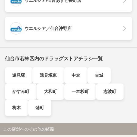
ウエルシア/仙台あすと長町店
ウエルシア／仙台沖野店
仙台市若林区内のドラッグストアチラシ一覧
遠見塚
遠見塚東
中倉
古城
かすみ町
大和町
一本杉町
志波町
梅木
蒲町
この店舗へのその他の経路