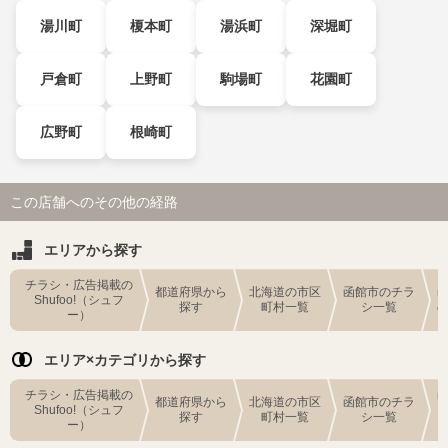
湯川町
榎本町
湯浜町
深堀町
戸倉町
上野町
駒場町
花園町
広野町
根崎町
この店舗へのその他の経路
エリアから探す
チラシ・広告掲載の
都道府県から
北海道の市区
函館市のチラ
Shufoo!（シュフ
探す
町村一覧
シ一覧
ー）
エリア×カテゴリから探す
チラシ・広告掲載の
都道府県から
北海道の市区
函館市のチラ
Shufoo!（シュフ
探す
町村一覧
シ一覧
ー）