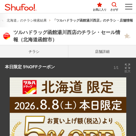
お気に入り
さがす
ハ 北海道」のチラシ検索結果
「ツルハドラッグ函館湯川西店」のチラシ・店舗情報
ツルハドラッグ函館湯川西店のチラシ・セール情
報（北海道函館市）
チラシ
店舗詳細
本日限定 5%OFFクーポン
1/1
拡大