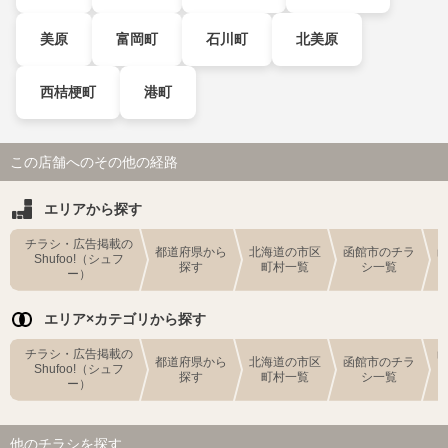
美原
富岡町
石川町
北美原
西桔梗町
港町
この店舗へのその他の経路
エリアから探す
チラシ・広告掲載の
都道府県から
北海道の市区
函館市のチラ
Shufoo!（シュフ
探す
町村一覧
シ一覧
ー）
エリア×カテゴリから探す
チラシ・広告掲載の
都道府県から
北海道の市区
函館市のチラ
Shufoo!（シュフ
探す
町村一覧
シ一覧
ー）
他のチラシを探す