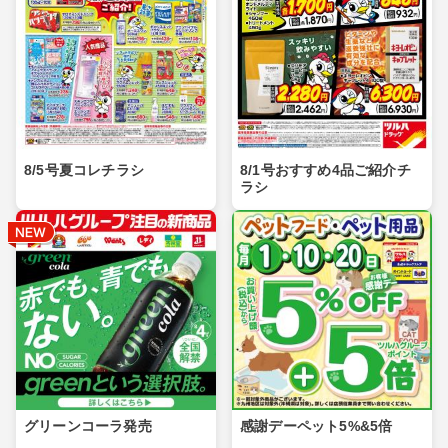
8/5号夏コレチラシ
8/1号おすすめ4品ご紹介チ
ラシ
グリーンコーラ発売
感謝デーペット5%&5倍