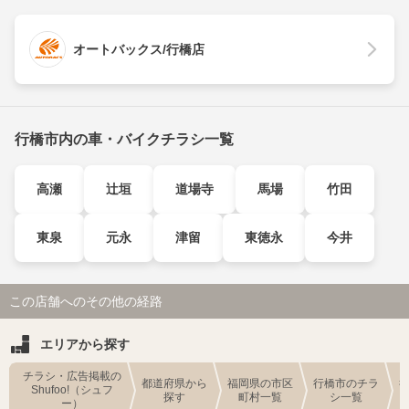
オートバックス/行橋店
行橋市内の車・バイクチラシ一覧
高瀬
辻垣
道場寺
馬場
竹田
東泉
元永
津留
東徳永
今井
この店舗へのその他の経路
エリアから探す
チラシ・広告掲載の
都道府県から
福岡県の市区
行橋市のチラ
Shufoo!（シュフ
探す
町村一覧
シ一覧
ー）