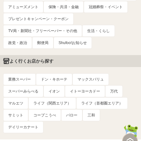
アミューズメント
保険・共済・金融
冠婚葬祭・イベント
プレゼントキャンペーン・クーポン
TV局・新聞社・フリーペーパー・その他
生活・くらし
政党・政治
郵便局
Shufoo!お知らせ
よく行くお店から探す
業務スーパー
ドン・キホーテ
マックスバリュ
スーパーみらべる
イオン
イトーヨーカドー
万代
マルエツ
ライフ（関西エリア）
ライフ（首都圏エリア）
サミット
コープこうべ
バロー
三和
デイリーカナート