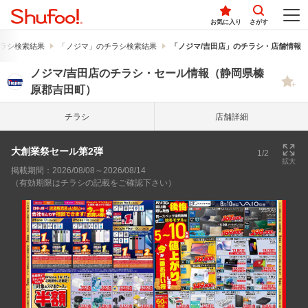
お気に入り
さがす
ラシ検索結果
「ノジマ」のチラシ検索結果
「ノジマ/吉田店」のチラシ・店舗情報
ノジマ/吉田店のチラシ・セール情報（静岡県榛
原郡吉田町）
チラシ
店舗詳細
大創業祭セール第2弾
1/2
拡大
掲載期間：2026/08/08～2026/08/14
（有効期限はチラシの記載をご確認下さい）