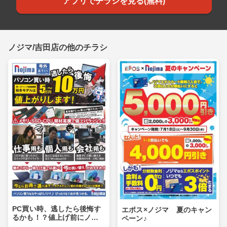
アプリでチラシを見る(無料)
ノジマ/吉田店の他のチラシ
PC買い時、逃したら後悔す
エポス×ノジマ 夏のキャン
るかも！？値上げ前にノジ
ペーン♪
マへ！