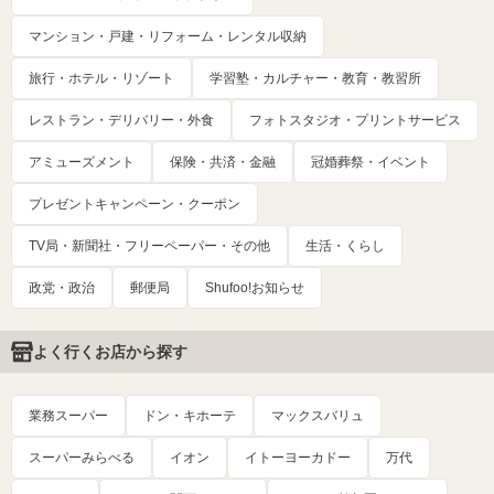
マンション・戸建・リフォーム・レンタル収納
旅行・ホテル・リゾート
学習塾・カルチャー・教育・教習所
レストラン・デリバリー・外食
フォトスタジオ・プリントサービス
アミューズメント
保険・共済・金融
冠婚葬祭・イベント
プレゼントキャンペーン・クーポン
TV局・新聞社・フリーペーパー・その他
生活・くらし
政党・政治
郵便局
Shufoo!お知らせ
よく行くお店から探す
業務スーパー
ドン・キホーテ
マックスバリュ
スーパーみらべる
イオン
イトーヨーカドー
万代