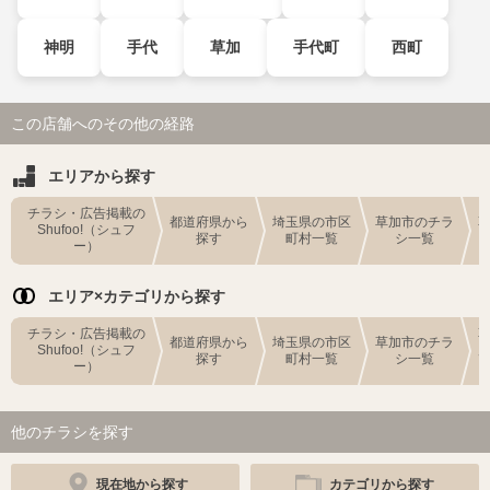
神明
手代
草加
手代町
西町
この店舗へのその他の経路
エリアから探す
チラシ・広告掲載の
都道府県から
埼玉県の市区
草加市のチラ
Shufoo!（シュフ
探す
町村一覧
シ一覧
ー）
エリア×カテゴリから探す
チラシ・広告掲載の
都道府県から
埼玉県の市区
草加市のチラ
Shufoo!（シュフ
探す
町村一覧
シ一覧
ー）
他のチラシを探す
現在地から探す
カテゴリから探す