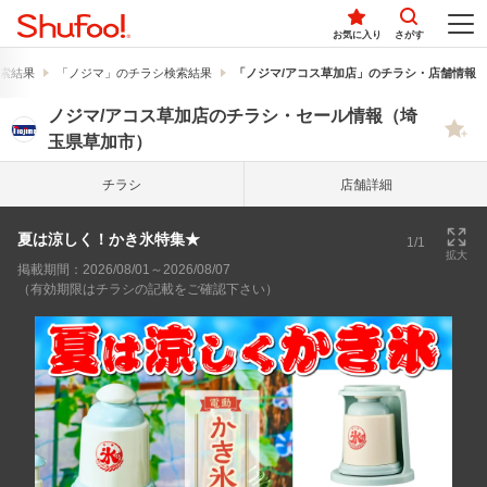
お気に入り
さがす
索結果
「ノジマ」のチラシ検索結果
「ノジマ/アコス草加店」のチラシ・店舗情報
ノジマ/アコス草加店のチラシ・セール情報（埼
玉県草加市）
チラシ
店舗詳細
夏は涼しく！かき氷特集★
1/1
拡大
掲載期間：2026/08/01～2026/08/07
（有効期限はチラシの記載をご確認下さい）