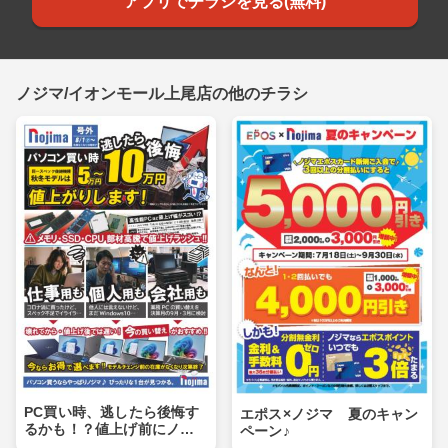
アプリでチラシを見る(無料)
ノジマ/イオンモール上尾店の他のチラシ
PC買い時、逃したら後悔す
エポス×ノジマ 夏のキャン
るかも！？値上げ前にノジ
ペーン♪
マへ！