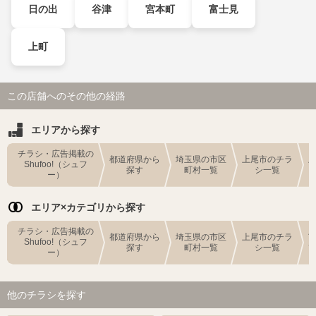
日の出
谷津
宮本町
富士見
上町
この店舗へのその他の経路
エリアから探す
チラシ・広告掲載の
都道府県から
埼玉県の市区
上尾市のチラ
Shufoo!（シュフ
探す
町村一覧
シ一覧
ー）
エリア×カテゴリから探す
チラシ・広告掲載の
都道府県から
埼玉県の市区
上尾市のチラ
Shufoo!（シュフ
探す
町村一覧
シ一覧
ー）
他のチラシを探す