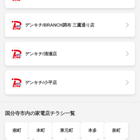
デンキチ/BRANCH調布 三鷹通り店
デンキチ/清瀬店
デンキチ/小平店
国分寺市内の家電店チラシ一覧
南町
本町
東元町
本多
泉町