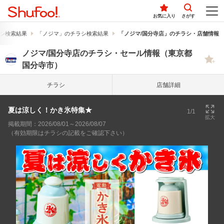
お気に入り
さがす
シ検索結果
「ノジマ」のチラシ検索結果
「ノジマ/国分寺店」のチラシ・店舗情報
ノジマ/国分寺店のチラシ・セール情報（東京都
国分寺市）
チラシ
店舗詳細
夏は涼しく！かき氷特集★
1/1
拡大
掲載期間：2026/08/01～2026/08/07
（有効期限はチラシの記載をご確認下さい）