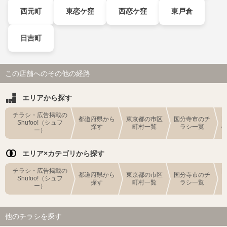
西元町
東恋ケ窪
西恋ケ窪
東戸倉
日吉町
この店舗へのその他の経路
エリアから探す
チラシ・広告掲載の
都道府県から
東京都の市区
国分寺市のチ
Shufoo!（シュフ
探す
町村一覧
ラシ一覧
ー）
エリア×カテゴリから探す
チラシ・広告掲載の
都道府県から
東京都の市区
国分寺市のチ
Shufoo!（シュフ
探す
町村一覧
ラシ一覧
ー）
他のチラシを探す