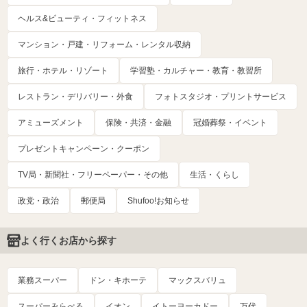
ヘルス&ビューティ・フィットネス
マンション・戸建・リフォーム・レンタル収納
旅行・ホテル・リゾート
学習塾・カルチャー・教育・教習所
レストラン・デリバリー・外食
フォトスタジオ・プリントサービス
アミューズメント
保険・共済・金融
冠婚葬祭・イベント
プレゼントキャンペーン・クーポン
TV局・新聞社・フリーペーパー・その他
生活・くらし
政党・政治
郵便局
Shufoo!お知らせ
よく行くお店から探す
業務スーパー
ドン・キホーテ
マックスバリュ
スーパーみらべる
イオン
イトーヨーカドー
万代