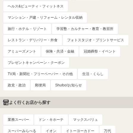
ヘルス&ビューティ・フィットネス
マンション・戸建・リフォーム・レンタル収納
旅行・ホテル・リゾート
学習塾・カルチャー・教育・教習所
レストラン・デリバリー・外食
フォトスタジオ・プリントサービス
アミューズメント
保険・共済・金融
冠婚葬祭・イベント
プレゼントキャンペーン・クーポン
TV局・新聞社・フリーペーパー・その他
生活・くらし
政党・政治
郵便局
Shufoo!お知らせ
よく行くお店から探す
業務スーパー
ドン・キホーテ
マックスバリュ
スーパーみらべる
イオン
イトーヨーカドー
万代