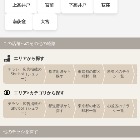
上高井戸
宮前
下高井戸
荻窪
南荻窪
大宮
この店舗へのその他の経路
エリアから探す
チラシ・広告掲載の
都道府県から
東京都の市区
杉並区のチラ
Shufoo!（シュフ
探す
町村一覧
シ一覧
ー）
エリア×カテゴリから探す
チラシ・広告掲載の
都道府県から
東京都の市区
杉並区のチラ
Shufoo!（シュフ
探す
町村一覧
シ一覧
ー）
他のチラシを探す