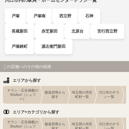
川口市内の家具・ホームセンターチラシ一覧
戸塚
戸塚南
西立野
石神
長蔵新田
赤芝新田
北原台
安行西立野
戸塚鋏町
源左衛門新田
この店舗へのその他の経路
エリアから探す
チラシ・広告掲載の
都道府県から
埼玉県の市区
川口市のチラ
Shufoo!（シュフ
探す
町村一覧
シ一覧
ー）
エリア×カテゴリから探す
チラシ・広告掲載の
都道府県から
埼玉県の市区
川口市のチラ
Shufoo!（シュフ
探す
町村一覧
シ一覧