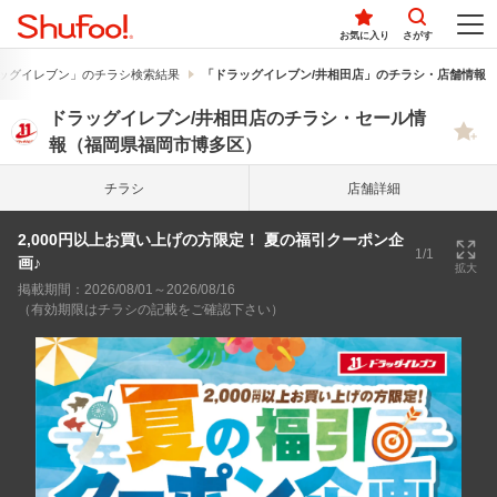
お気に入り
さがす
ッグイレブン」のチラシ検索結果
「ドラッグイレブン/井相田店」のチラシ・店舗情報
ドラッグイレブン/井相田店のチラシ・セール情
報（福岡県福岡市博多区）
チラシ
店舗詳細
2,000円以上お買い上げの方限定！ 夏の福引クーポン企
1/1
画♪
拡大
掲載期間：2026/08/01～2026/08/16
（有効期限はチラシの記載をご確認下さい）