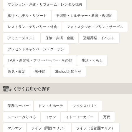
マンション・戸建・リフォーム・レンタル収納
旅行・ホテル・リゾート
学習塾・カルチャー・教育・教習所
レストラン・デリバリー・外食
フォトスタジオ・プリントサービス
アミューズメント
保険・共済・金融
冠婚葬祭・イベント
プレゼントキャンペーン・クーポン
TV局・新聞社・フリーペーパー・その他
生活・くらし
政党・政治
郵便局
Shufoo!お知らせ
よく行くお店から探す
業務スーパー
ドン・キホーテ
マックスバリュ
スーパーみらべる
イオン
イトーヨーカドー
万代
マルエツ
ライフ（関西エリア）
ライフ（首都圏エリア）