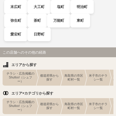
末広町
大工町
塩町
明治町
弥生町
茶町
万能町
東町
愛宕町
日野町
この店舗へのその他の経路
エリアから探す
チラシ・広告掲載の
都道府県から
鳥取県の市区
米子市のチラ
Shufoo!（シュフ
探す
町村一覧
シ一覧
ー）
エリア×カテゴリから探す
チラシ・広告掲載の
都道府県から
鳥取県の市区
米子市のチラ
Shufoo!（シュフ
探す
町村一覧
シ一覧
ー）