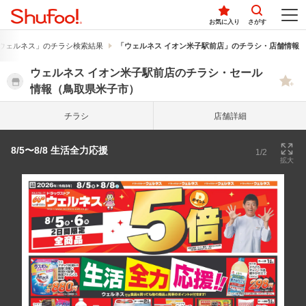
お気に入り
さがす
ウェルネス」のチラシ検索結果
「ウェルネス イオン米子駅前店」のチラシ・店舗情報
ウェルネス イオン米子駅前店のチラシ・セール
情報（鳥取県米子市）
チラシ
店舗詳細
8/5〜8/8 生活全力応援
1/2
拡大