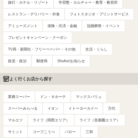
旅行・ホテル・リゾート
学習塾・カルチャー・教育・教習所
レストラン・デリバリー・外食
フォトスタジオ・プリントサービス
アミューズメント
保険・共済・金融
冠婚葬祭・イベント
プレゼントキャンペーン・クーポン
TV局・新聞社・フリーペーパー・その他
生活・くらし
政党・政治
郵便局
Shufoo!お知らせ
よく行くお店から探す
業務スーパー
ドン・キホーテ
マックスバリュ
スーパーみらべる
イオン
イトーヨーカドー
万代
マルエツ
ライフ（関西エリア）
ライフ（首都圏エリア）
サミット
コープこうべ
バロー
三和