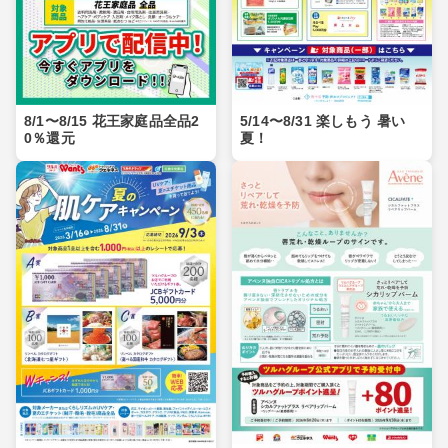
8/1〜8/15 花王家庭品全品2
5/14〜8/31 楽しもう 暑い
0％還元
夏！