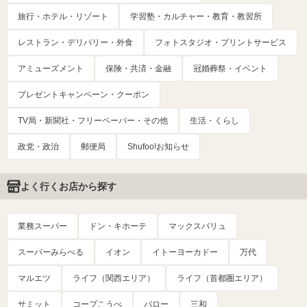
旅行・ホテル・リゾート
学習塾・カルチャー・教育・教習所
レストラン・デリバリー・外食
フォトスタジオ・プリントサービス
アミューズメント
保険・共済・金融
冠婚葬祭・イベント
プレゼントキャンペーン・クーポン
TV局・新聞社・フリーペーパー・その他
生活・くらし
政党・政治
郵便局
Shufoo!お知らせ
よく行くお店から探す
業務スーパー
ドン・キホーテ
マックスバリュ
スーパーみらべる
イオン
イトーヨーカドー
万代
マルエツ
ライフ（関西エリア）
ライフ（首都圏エリア）
サミット
コープこうべ
バロー
三和