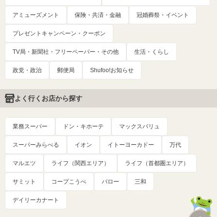
アミューズメント
保険・共済・金融
冠婚葬祭・イベント
プレゼントキャンペーン・クーポン
TV局・新聞社・フリーペーパー・その他
生活・くらし
政党・政治
郵便局
Shufoo!お知らせ
よく行くお店から探す
業務スーパー
ドン・キホーテ
マックスバリュ
スーパーみらべる
イオン
イトーヨーカドー
万代
マルエツ
ライフ（関西エリア）
ライフ（首都圏エリア）
サミット
コープこうべ
バロー
三和
デイリーカナート