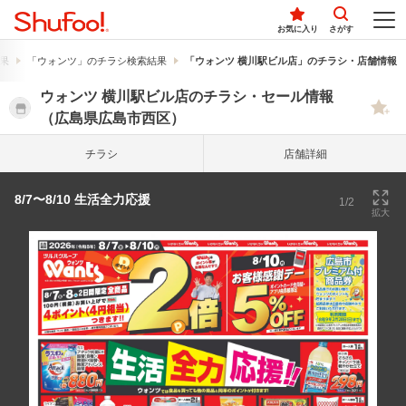
お気に入り
さがす
果
「ウォンツ」のチラシ検索結果
「ウォンツ 横川駅ビル店」のチラシ・店舗情報
ウォンツ 横川駅ビル店のチラシ・セール情報
（広島県広島市西区）
チラシ
店舗詳細
8/7〜8/10 生活全力応援
1/2
拡大