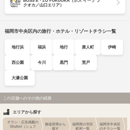
BOSS E・ZO FUKUOKA（ボス イーゾ フ
クオカ／山口エリア）
福岡市中央区内の旅行・ホテル・リゾートチラシ一覧
地行浜
福浜
地行
唐人町
伊崎
西公園
今川
黒門
荒戸
大濠公園
この店舗へのその他の経路
エリアから探す
チラシ・広告掲載の
都道府県から
福岡県の市区
福岡市中央区
Shufoo!（シュフ
探す
町村一覧
のチラシ一覧