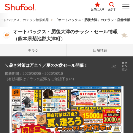
お気に入り
さがす
ートバックス」のチラシ検索結果
「オートバックス・肥後大津」のチラシ・店舗情報
オートバックス・肥後大津のチラシ・セール情報
（熊本県菊池郡大津町）
チラシ
店舗詳細
＼暑さ対策は万全？／夏のお盆セール開催！
1/2
拡大
掲載期間：2026/08/06～2026/08/16
（有効期限はチラシの記載をご確認下さい）