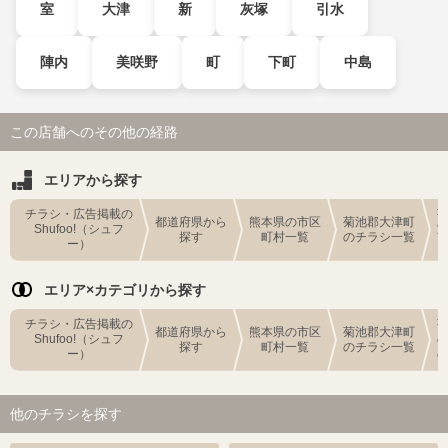
室
大津
新
灰塚
引水
陣内
美咲野
町
下町
中島
この店舗へのその他の経路
エリアから探す
チラシ・広告掲載の
都道府県から
熊本県の市区
菊池郡大津町
Shufoo!（シュフ
探す
町村一覧
のチラシ一覧
ー）
エリア×カテゴリから探す
チラシ・広告掲載の
都道府県から
熊本県の市区
菊池郡大津町
Shufoo!（シュフ
探す
町村一覧
のチラシ一覧
ー）
他のチラシを探す