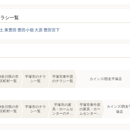
チラシ一覧
土
東豊田
豊田小嶺
大原
豊田宮下
神奈川県の市
平塚市のチラ
平塚市東中原
カインズ/西友平塚店
区町村一覧
シ一覧
のチラシ一覧
平塚市の家
平塚市東中原
カインズ/西友
神奈川県の市
平塚市のチラ
具・ホームセ
の家具・ホー
区町村一覧
シ一覧
塚店
ンターのチラ
ムセンターの
シ一覧
チラシ一覧