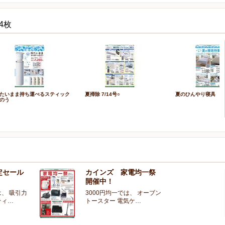
4枚
たいまま持ち運べるスティック
夏掃除 7/14号○
夏のひんやり寝具
のう
定セール
カインズ 家電均一祭
開催中！
、 吸引力
3000円均一では、 オーブン
ティ…
トースター 電気ケ…