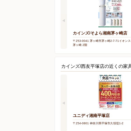
カインズ/そよら湘南茅ヶ崎店
〒253-0041 茅ヶ崎市茅ヶ崎2-7-71イオ
茅ヶ崎 2階
カインズ/西友平塚店の近くの家
ユニディ湘南平塚店
〒254-0801 神奈川県平塚市久領堤1-2