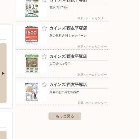
散水 7/17号○
家具･ホームセンター
カインズ/西友平塚店
夏の飲料合同キャンペーン
家具･ホームセンター
カインズ/西友平塚店
人工砂 8/1号〇
家具･ホームセンター
カインズ/西友平塚店
シティ小田原店
ヤマダデンキ/テックランドダイクマテッ
東京靴
クランド厚木店
真夏のお出かけ特集□
田原市中里296-1 ダイナシティE
〒254-
〒243-0036 神奈川県厚木市長谷6-20
家具･ホームセンター
もっと見る