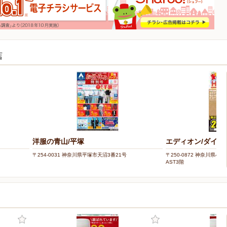
店
洋服の青山/平塚
エディオン/ダイナ
〒254-0031 神奈川県平塚市天沼3番21号
〒250-0872 神奈川県小
AST3階