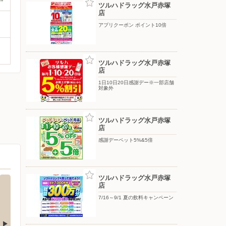
ツルハドラッグ水戸赤塚
店
アプリクーポン ポイント10倍
ツルハドラッグ水戸赤塚
店
1日10日20日感謝デー※一部店舗
対象外
ツルハドラッグ水戸赤塚
店
感謝デーペット5%&5倍
ツルハドラッグ水戸赤塚
店
7/16～9/1 夏の飲料キャンペーン