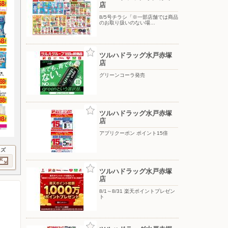
店
8/5号チラシ「※一部店舗では商品
のお取り扱いのない場…
ツルハドラッグ水戸赤塚
店
グリーンコーラ発売
ツルハドラッグ水戸赤塚
店
アプリクーポン ポイント15倍
イズ
ツルハドラッグ水戸赤塚
店
8/1～8/31 楽天ポイントプレゼン
ト