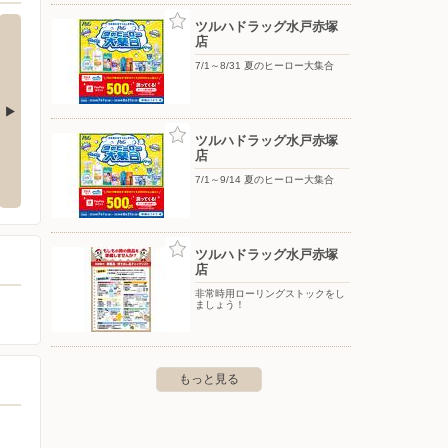
ツルハドラッグ水戸赤塚
店
7/1～8/31 夏のヒーロー大集合
ツルハドラッグ水戸赤塚
戸赤塚店
ツルハドラッグ上水戸店
ドラッ
店
7/1～9/14 夏のヒーロー大集合
戸市姫子二丁目３０番地
〒310-0041 茨城県水戸市上水戸２丁目８番５９号
〒310-0
ツルハドラッグ水戸赤塚
店
非常時用ローリングストックをし
ましょう！
もっと見る