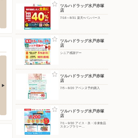
ツルハドラッグ水戸赤塚
店
ヒー通販（茨城エリア）
ツルハドラッグ水戸赤塚店
洋服の
7/16～8/31 楽天×パンパース
〒311-4151 茨城県水戸市姫子二丁目３０番地
〒319-
ツルハドラッグ水戸赤塚
店
シニア感謝デー
ツルハドラッグ水戸赤塚
店
7/5～8/20 アベンヌ予約購入
モス/上水戸店
ドラッグストアコスモス/千波店
ドラッ
-7-6
〒310-0851 水戸市千波町1862-12
〒310-0
ツルハドラッグ水戸赤塚
店
7/1～9/30 アイス・氷・冷凍食品
スタンプラリー…