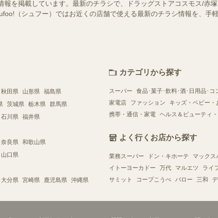
情報を掲載しています。最新のチラシで、ドラッグストアコスモス/赤
hufoo!（シュフー）ではお近くの店舗で使える最新のチラシ情報を、
カテゴリから探す
スーパー
食品･菓子･飲料･酒･日用品･コ
秋田県
山形県
福島県
家電店
ファッション
キッズ・ベビー・
県
茨城県
栃木県
群馬県
携帯・通信・家電
ヘルス＆ビューティ・
石川県
福井県
よく行くお店から探す
奈良県
和歌山県
山口県
業務スーパー
ドン・キホーテ
マックス
イトーヨーカドー
万代
マルエツ
ライ
サミット
コープこうべ
バロー
三和
デ
大分県
宮崎県
鹿児島県
沖縄県