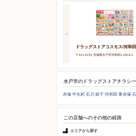
ドラッグストアコスモス/河和
〒311-4152 茨城県水戸市河和田1-1814-1
水戸市のドラッグストアチラシ
赤塚
中丸町
石川
姫子
河和田
東赤塚
この店舗へのその他の経路
エリアから探す