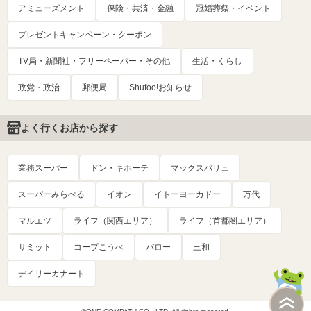
アミューズメント
保険・共済・金融
冠婚葬祭・イベント
プレゼントキャンペーン・クーポン
TV局・新聞社・フリーペーパー・その他
生活・くらし
政党・政治
郵便局
Shufoo!お知らせ
よく行くお店から探す
業務スーパー
ドン・キホーテ
マックスバリュ
スーパーみらべる
イオン
イトーヨーカドー
万代
マルエツ
ライフ（関西エリア）
ライフ（首都圏エリア）
サミット
コープこうべ
バロー
三和
デイリーカナート