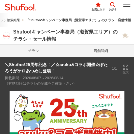
お気に入り
さがす
のチラシ検索結果
「Shufoo!キャンペーン事務局（滋賀県エリア）」のチラシ・店舗情報
Shufoo!キャンペーン事務局（滋賀県エリア）の
チラシ・セール情報
チラシ
店舗詳細
＼Shufoo!25周年記念！／☆aruku&コラボ開催☆ぽた
1/1
ろうがケロあつめに登場！
拡大
掲載期間：2026/08/07～2026/08/14
（有効期限はチラシの記載をご確認下さい）