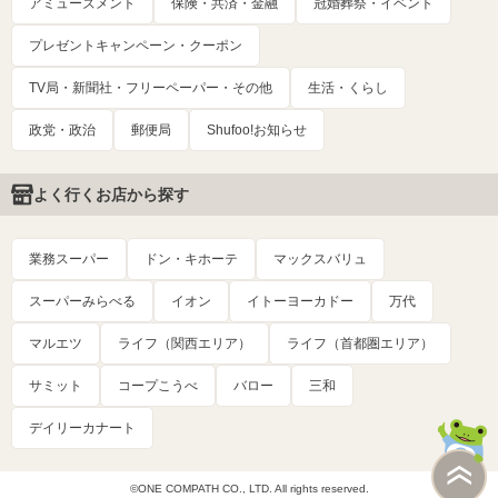
アミューズメント
保険・共済・金融
冠婚葬祭・イベント
プレゼントキャンペーン・クーポン
TV局・新聞社・フリーペーパー・その他
生活・くらし
政党・政治
郵便局
Shufoo!お知らせ
よく行くお店から探す
業務スーパー
ドン・キホーテ
マックスバリュ
スーパーみらべる
イオン
イトーヨーカドー
万代
マルエツ
ライフ（関西エリア）
ライフ（首都圏エリア）
サミット
コープこうべ
バロー
三和
デイリーカナート
©ONE COMPATH CO., LTD. All rights reserved.