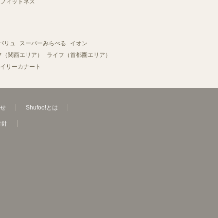
フィットネス
バリュ
スーパーみらべる
イオン
フ（関西エリア）
ライフ（首都圏エリア）
イリーカナート
せ
Shufoo!とは
方針