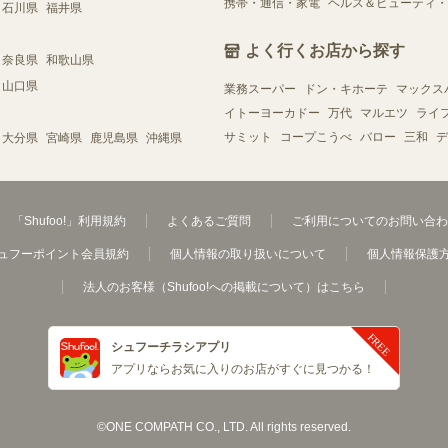
携帯・通信・家電
ヘルス＆ビューティ・
石川県
福井県
よく行くお店から探す
奈良県
和歌山県
山口県
業務スーパー
ドン・キホーテ
マックス
イトーヨーカドー
万代
マルエツ
ライ
サミット
コープこうべ
バロー
三和
デ
大分県
宮崎県
鹿児島県
沖縄県
「Shufoo!」利用規約
よくあるご質問
ご利用についてのお問い合わ
ュフーポイント会員規約
個人情報の取り扱いについて
個人情報保護
法人のお客様（Shufoo!への掲載について）はこちら
シュフーチラシアプリ
アプリならお気に入りのお店がすぐに見つかる！
©ONE COMPATH CO., LTD. All rights reserved.