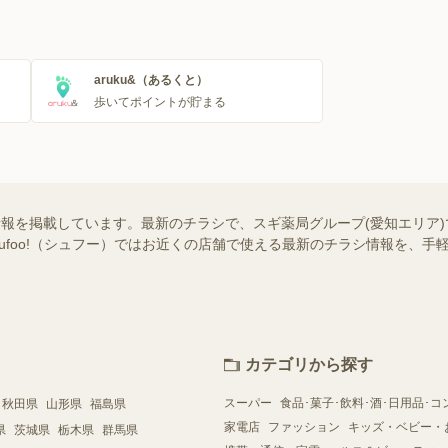
aruku&（あるくと）
歩いてポイントが貯まる
情報を掲載しています。最新のチラシで、スギ薬局グループ(愛知エリア
hufoo!（シュフー）ではお近くの店舗で使える最新のチラシ情報を、
カテゴリから探す
スーパー
食品･菓子･飲料･酒･日用品･コ
秋田県
山形県
福島県
家電店
ファッション
キッズ・ベビー・
県
茨城県
栃木県
群馬県