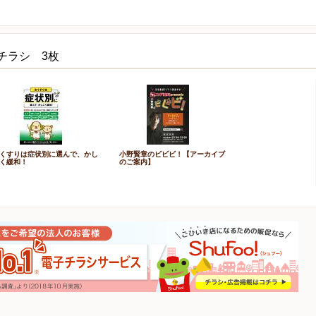
チラシ 3枚
くすりは症状別に選んで、かし
小野賢章のビビビ！【アーカイブ
く緩和！
のご案内】