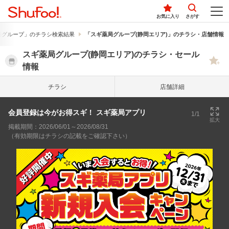
お気に入り
さがす
局グループ」のチラシ検索結果
「スギ薬局グループ(静岡エリア)」のチラシ・店舗情報
スギ薬局グループ(静岡エリア)のチラシ・セール
情報
チラシ
店舗詳細
会員登録は今がお得スギ！ スギ薬局アプリ
1/1
拡大
掲載期間：2026/06/01～2026/08/31
（有効期限はチラシの記載をご確認下さい）