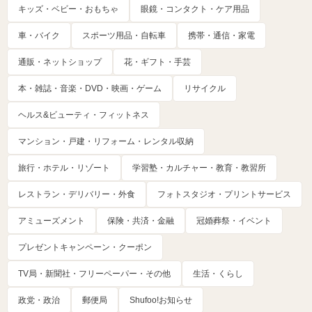
キッズ・ベビー・おもちゃ
眼鏡・コンタクト・ケア用品
車・バイク
スポーツ用品・自転車
携帯・通信・家電
通販・ネットショップ
花・ギフト・手芸
本・雑誌・音楽・DVD・映画・ゲーム
リサイクル
ヘルス&ビューティ・フィットネス
マンション・戸建・リフォーム・レンタル収納
旅行・ホテル・リゾート
学習塾・カルチャー・教育・教習所
レストラン・デリバリー・外食
フォトスタジオ・プリントサービス
アミューズメント
保険・共済・金融
冠婚葬祭・イベント
プレゼントキャンペーン・クーポン
TV局・新聞社・フリーペーパー・その他
生活・くらし
政党・政治
郵便局
Shufoo!お知らせ