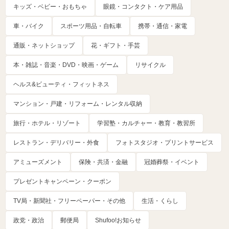
キッズ・ベビー・おもちゃ
眼鏡・コンタクト・ケア用品
車・バイク
スポーツ用品・自転車
携帯・通信・家電
通販・ネットショップ
花・ギフト・手芸
本・雑誌・音楽・DVD・映画・ゲーム
リサイクル
ヘルス&ビューティ・フィットネス
マンション・戸建・リフォーム・レンタル収納
旅行・ホテル・リゾート
学習塾・カルチャー・教育・教習所
レストラン・デリバリー・外食
フォトスタジオ・プリントサービス
アミューズメント
保険・共済・金融
冠婚葬祭・イベント
プレゼントキャンペーン・クーポン
TV局・新聞社・フリーペーパー・その他
生活・くらし
政党・政治
郵便局
Shufoo!お知らせ