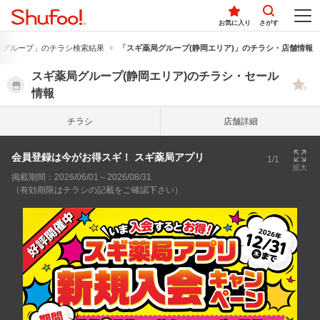
お気に入り
さがす
局グループ」のチラシ検索結果
「スギ薬局グループ(静岡エリア)」のチラシ・店舗情報
スギ薬局グループ(静岡エリア)のチラシ・セール
情報
チラシ
店舗詳細
会員登録は今がお得スギ！ スギ薬局アプリ
1/1
拡大
掲載期間：2026/06/01～2026/08/31
（有効期限はチラシの記載をご確認下さい）