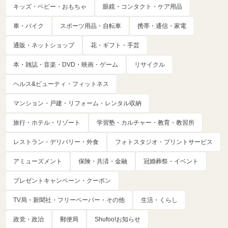
キッズ・ベビー・おもちゃ
眼鏡・コンタクト・ケア用品
車・バイク
スポーツ用品・自転車
携帯・通信・家電
通販・ネットショップ
花・ギフト・手芸
本・雑誌・音楽・DVD・映画・ゲーム
リサイクル
ヘルス&ビューティ・フィットネス
マンション・戸建・リフォーム・レンタル収納
旅行・ホテル・リゾート
学習塾・カルチャー・教育・教習所
レストラン・デリバリー・外食
フォトスタジオ・プリントサービス
アミューズメント
保険・共済・金融
冠婚葬祭・イベント
プレゼントキャンペーン・クーポン
TV局・新聞社・フリーペーパー・その他
生活・くらし
政党・政治
郵便局
Shufoo!お知らせ