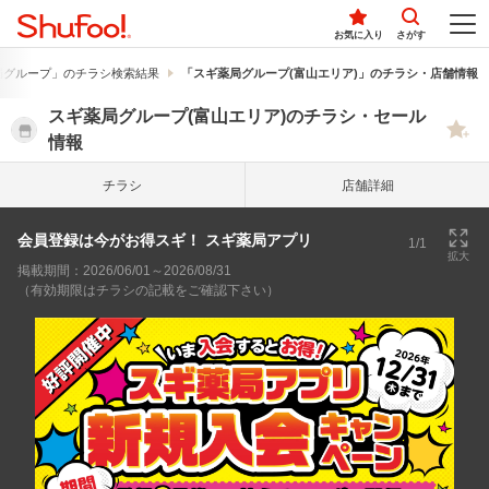
お気に入り
さがす
局グループ」のチラシ検索結果
「スギ薬局グループ(富山エリア)」のチラシ・店舗情報
スギ薬局グループ(富山エリア)のチラシ・セール
情報
チラシ
店舗詳細
会員登録は今がお得スギ！ スギ薬局アプリ
1/1
拡大
掲載期間：2026/06/01～2026/08/31
（有効期限はチラシの記載をご確認下さい）