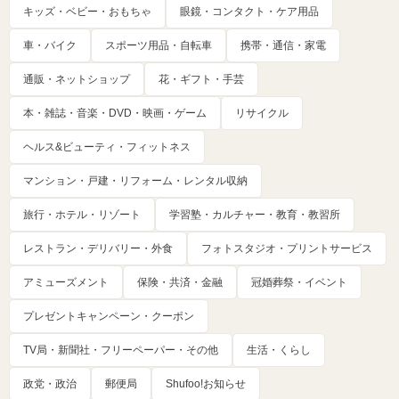
キッズ・ベビー・おもちゃ
眼鏡・コンタクト・ケア用品
車・バイク
スポーツ用品・自転車
携帯・通信・家電
通販・ネットショップ
花・ギフト・手芸
本・雑誌・音楽・DVD・映画・ゲーム
リサイクル
ヘルス&ビューティ・フィットネス
マンション・戸建・リフォーム・レンタル収納
旅行・ホテル・リゾート
学習塾・カルチャー・教育・教習所
レストラン・デリバリー・外食
フォトスタジオ・プリントサービス
アミューズメント
保険・共済・金融
冠婚葬祭・イベント
プレゼントキャンペーン・クーポン
TV局・新聞社・フリーペーパー・その他
生活・くらし
政党・政治
郵便局
Shufoo!お知らせ