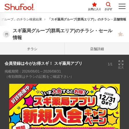
お気に入り
さがす
局グループ」のチラシ検索結果
「スギ薬局グループ(群馬エリア)」のチラシ・店舗情報
スギ薬局グループ(群馬エリア)のチラシ・セール
情報
チラシ
店舗詳細
会員登録は今がお得スギ！ スギ薬局アプリ
1/1
拡大
掲載期間：2026/06/01～2026/08/31
（有効期限はチラシの記載をご確認下さい）