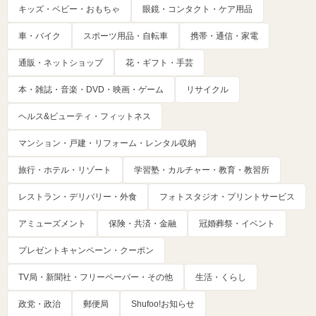
キッズ・ベビー・おもちゃ
眼鏡・コンタクト・ケア用品
車・バイク
スポーツ用品・自転車
携帯・通信・家電
通販・ネットショップ
花・ギフト・手芸
本・雑誌・音楽・DVD・映画・ゲーム
リサイクル
ヘルス&ビューティ・フィットネス
マンション・戸建・リフォーム・レンタル収納
旅行・ホテル・リゾート
学習塾・カルチャー・教育・教習所
レストラン・デリバリー・外食
フォトスタジオ・プリントサービス
アミューズメント
保険・共済・金融
冠婚葬祭・イベント
プレゼントキャンペーン・クーポン
TV局・新聞社・フリーペーパー・その他
生活・くらし
政党・政治
郵便局
Shufoo!お知らせ