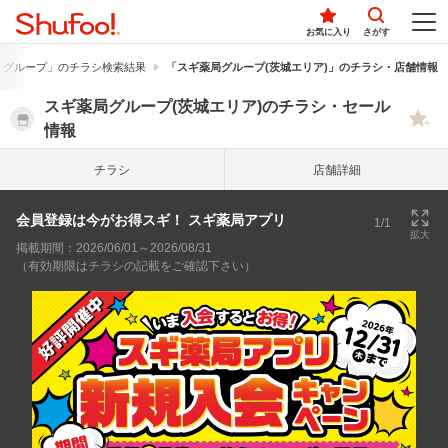
お気に入り
さがす
局グループ」のチラシ検索結果
「スギ薬局グループ(茨城エリア)」のチラシ・店舗情報
スギ薬局グループ(茨城エリア)のチラシ・セール
情報
チラシ
店舗詳細
会員登録は今がお得スギ！ スギ薬局アプリ
1/1
拡大
掲載期間：2026/06/01～2026/08/31
（有効期限はチラシの記載をご確認下さい）