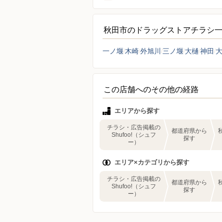
秋田市のドラッグストアチラシ
一ノ堰
木崎
外旭川
三ノ堰
大樋
神田
この店舗へのその他の経路
エリアから探す
チラシ・広告掲載の
都道府県から
Shufoo!（シュフ
探す
ー）
エリア×カテゴリから探す
チラシ・広告掲載の
都道府県から
Shufoo!（シュフ
探す
ー）