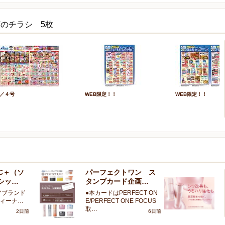
のチラシ 5枚
／４号
WEB限定！！
WEB限定！！
SIC＋（ソ
パーフェクトワン ス
☆
シッ…
タンプカード企画…
日
アブランド
●本カードはPERFECT ON
☆
フィーナ…
E/PERFECT ONE FOCUS
日
取…
2日前
6日前