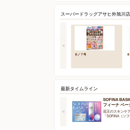
スーパードラッグアサヒ外旭川店
８／７号
８
最新タイムライン
SOFINA BA
フィーナ ベー
花王のスキンケ
「SOFINA（ソ