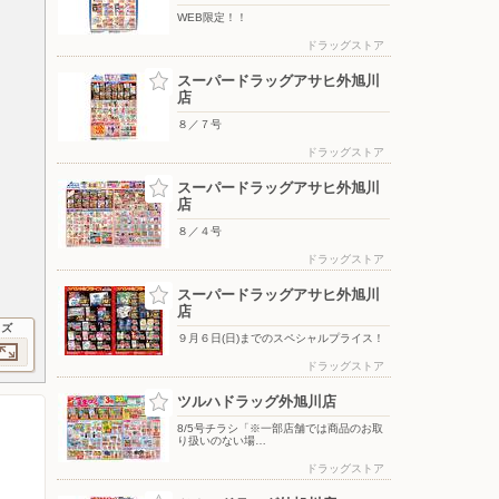
WEB限定！！
ドラッグストア
スーパードラッグアサヒ外旭川
店
８／７号
ドラッグストア
スーパードラッグアサヒ外旭川
店
８／４号
ドラッグストア
スーパードラッグアサヒ外旭川
店
イズ
９月６日(日)までのスペシャルプライス！
ドラッグストア
ツルハドラッグ外旭川店
8/5号チラシ「※一部店舗では商品のお取
り扱いのない場…
ドラッグストア