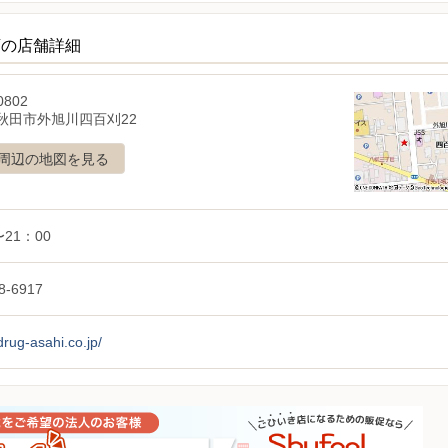
店の店舗詳細
0802
秋田市外旭川四百刈22
周辺の地図を見る
〜21：00
8-6917
/drug-asahi.co.jp/