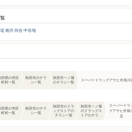
一覧
大堤
南沢
待合
中谷地
秋田県の市区
秋田市のチラ
秋田市一ノ堰
スーパードラッグアサヒ外旭川
町村一覧
シ一覧
のチラシ一覧
スーパードラ
秋田市のドラ
秋田市一ノ堰
秋田県の市区
秋田市のチラ
ッグストアの
のドラッグス
グアサヒ外旭
町村一覧
シ一覧
チラシ一覧
トアのチラシ
店
一覧