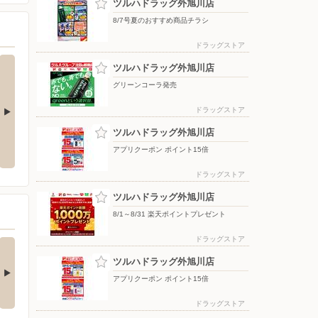
ツルハドラッグ外旭川店
8/7号夏のおすすめ商品チラシ
ドラッグストア
ツルハドラッグ外旭川店
グリーンコーラ発売
ドラッグストア
ツルハドラッグ外旭川店
９月６日(日)までのスペシャルプ
ライス！
アプリクーポン ポイント15倍
ドラッグストア
ツルハドラッグ外旭川店
8/1～8/31 楽天ポイントプレゼント
ドラッグストア
ご予約受付中☆8月21
必ずもらえる！レノ
発売 ワンバ…
ア ビーズ剤 ポイ…
ツルハドラッグ外旭川店
ご予約購入特典☆ 8月20
レジでスーパードラッグア
アプリクーポン ポイント15倍
までにご予約、9月…
サヒポイントカードを…
ドラッグストア