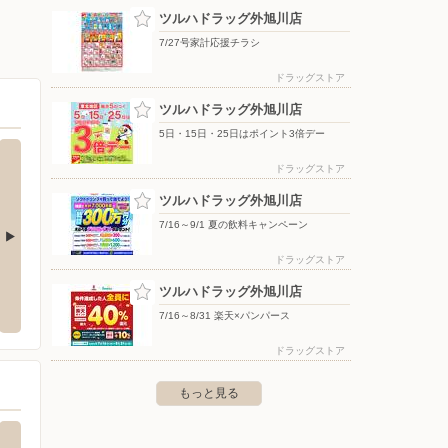
ツルハドラッグ外旭川店
7/27号家計応援チラシ
ドラッグストア
ツルハドラッグ外旭川店
5日・15日・25日はポイント3倍デー
ドラッグストア
ツルハドラッグ外旭川店
7/16～9/1 夏の飲料キャンペーン
ドラッグストア
田手形店
ツルハドラッグ秋田山王店
洋服の
ツルハドラッグ外旭川店
田市手形字山崎９２ー３３
〒010-0951 秋田県秋田市山王五丁目７番１６号
〒010-
7/16～8/31 楽天×パンパース
ドラッグストア
もっと見る