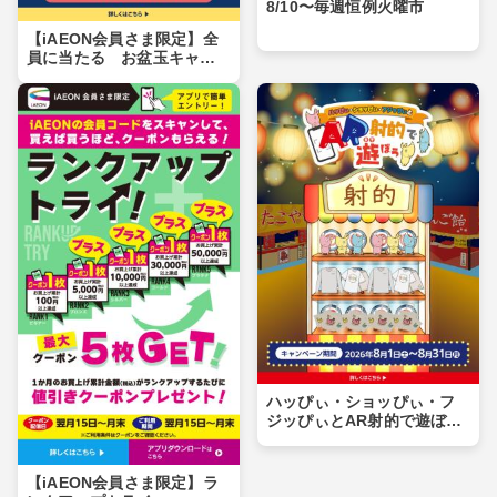
8/10〜毎週恒例火曜市
【iAEON会員さま限定】全
員に当たる お盆玉キャン
ペーン
ハッぴぃ・ショッぴぃ・フ
ジッぴぃとAR射的で遊ぼ
う！！
【iAEON会員さま限定】ラ