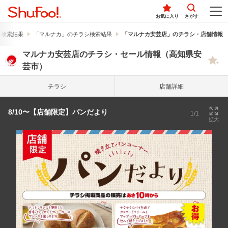
お気に入り
さがす
シ検索結果
「マルナカ」のチラシ検索結果
「マルナカ安芸店」のチラシ・店舗情報
マルナカ安芸店のチラシ・セール情報（高知県安
芸市）
チラシ
店舗詳細
8/10〜【店舗限定】パンだより
1/1
拡大