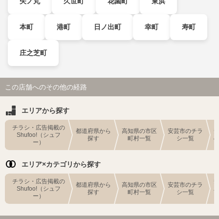
矢ノ丸
久世町
花園町
東浜
本町
港町
日ノ出町
幸町
寿町
庄之芝町
この店舗へのその他の経路
エリアから探す
チラシ・広告掲載の
都道府県から
高知県の市区
安芸市のチラ
Shufoo!（シュフ
探す
町村一覧
シ一覧
ー）
エリア×カテゴリから探す
チラシ・広告掲載の
都道府県から
高知県の市区
安芸市のチラ
Shufoo!（シュフ
探す
町村一覧
シ一覧
ー）