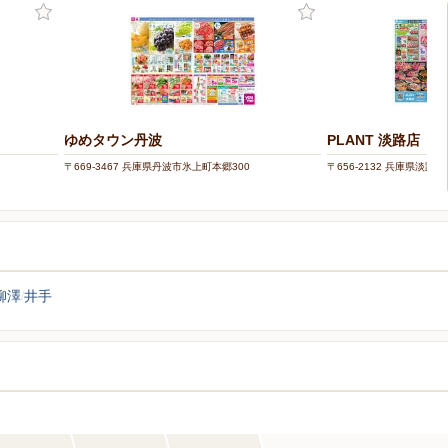
ゆめタウン丹波
PLANT 淡路店
〒669-3467 兵庫県丹波市氷上町本郷300
〒656-2132 兵庫県淡
柳澤
井手