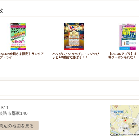
枚
iAEON会員さま限定】ランクア
ハッぴぃ・ショッぴぃ・フジッぴ
【iAEONアプリ】す
プトライ
ぃとAR射的で遊ぼう！！
料クーポンもれなく
1511
淡路市郡家140
周辺の地図を見る