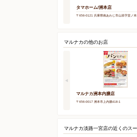
タマホーム/洲本店
〒656-0121 兵庫県南あわじ市山添字堂ノ本
マルナカの他のお店
マルナカ洲本内膳店
〒656-0017 洲本市上内膳418-1
マルナカ淡路一宮店の近くのス