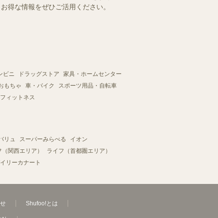
す。お得な情報をぜひご活用ください。
ンビニ
ドラッグストア
家具・ホームセンター
おもちゃ
車・バイク
スポーツ用品・自転車
フィットネス
バリュ
スーパーみらべる
イオン
フ（関西エリア）
ライフ（首都圏エリア）
イリーカナート
せ
Shufoo!とは