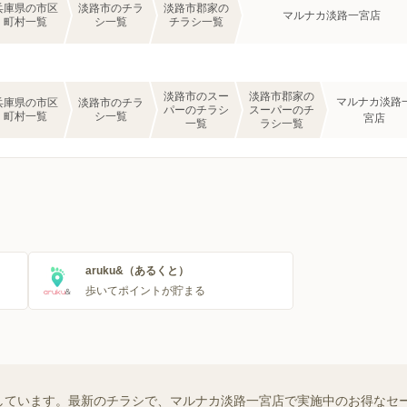
兵庫県の市区
淡路市のチラ
淡路市郡家の
マルナカ淡路一宮店
町村一覧
シ一覧
チラシ一覧
淡路市のスー
淡路市郡家の
マルナカ淡路
兵庫県の市区
淡路市のチラ
パーのチラシ
スーパーのチ
町村一覧
シ一覧
宮店
一覧
ラシ一覧
aruku&（あるくと）
歩いてポイントが貯まる
しています。最新のチラシで、マルナカ淡路一宮店で実施中のお得なセ