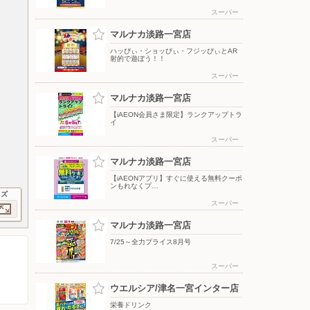
スーパー
マルナカ淡路一宮店
ハッぴぃ・ショッぴぃ・フジッぴぃとAR
射的で遊ぼう！！
スーパー
マルナカ淡路一宮店
【iAEON会員さま限定】ランクアップトラ
イ
スーパー
マルナカ淡路一宮店
【iAEONアプリ】すぐに使える無料クーポ
ンもれなくプ…
イズ
スーパー
マルナカ淡路一宮店
7/25～全力プライス8月号
スーパー
ウエルシア/津名一宮インター店
栄養ドリンク