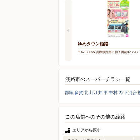
ゆめタウン姫路
〒670-0055 兵庫県姫路市神子岡前3-12-17
淡路市のスーパーチラシ一覧
郡家
多賀
北山
江井
甲
中村
丙
下河合
この店舗へのその他の経路
エリアから探す