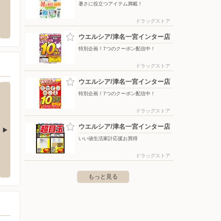
暑さに役立つアイテム満載！
お知らせ（兵庫エリア）
シュフー
ウエル
ドラッグストア
〒108-0023 東京都港区芝浦3-19-26 TOPPAN芝浦ビル
〒656-2
ウエルシア/津名一宮インター店
特別企画！7つのクーポン配信中！
ドラッグストア
ウエルシア/津名一宮インター店
特別企画！7つのクーポン配信中！
ドラッグストア
ウエルシア/津名一宮インター店
いい値生活家計応援お買得
マルナカ洲本物部店
マルナ
ドラッグストア
〒656-0051 洲本市物部3 丁目 2 番 77 号
〒656-
もっと見る