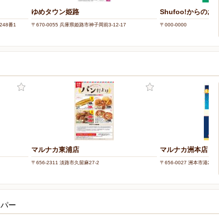
ゆめタウン姫路
Shufoo!からの
248番1
〒670-0055 兵庫県姫路市神子岡前3-12-17
〒000-0000
マルナカ東浦店
マルナカ洲本店
〒656-2311 淡路市久留麻27-2
〒656-0027 洲本市港2-2
ーパー