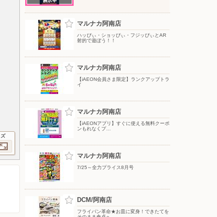
マルナカ阿南店
ハッぴぃ・ショッぴぃ・フジッぴぃとAR
射的で遊ぼう！！
マルナカ阿南店
【iAEON会員さま限定】ランクアップトラ
イ
マルナカ阿南店
【iAEONアプリ】すぐに使える無料クーポ
ンもれなくプ…
イズ
マルナカ阿南店
7/25～全力プライス8月号
DCM/阿南店
フライパン革命★お皿に変身！できたてを
そのまま食卓へ