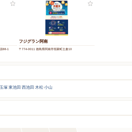
フジグラン阿南
88-1
〒774-0011 徳島県阿南市領家町土倉10
玉塚
東池田
西池田
木松
小山