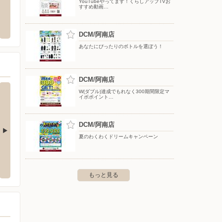
YouTubeやってます！くらしアップTVお
すすめ動画…
業所
ワークマン阿南店
Shu
市山城西4丁目39番
〒774-0045 徳島県阿南市宝田町平岡850番地2
〒000-00
DCM/阿南店
あなたにぴったりのボトルを選ぼう！
DCM/阿南店
W(ダブル)達成でもれなく300期間限定マ
イボポイント…
DCM/阿南店
夏のわくわくドリームキャンペーン
マルナカ昭和店
マルナ
軒屋町3丁目1番18号
〒770-0944 徳島市南昭和町2丁目20
〒770-
もっと見る