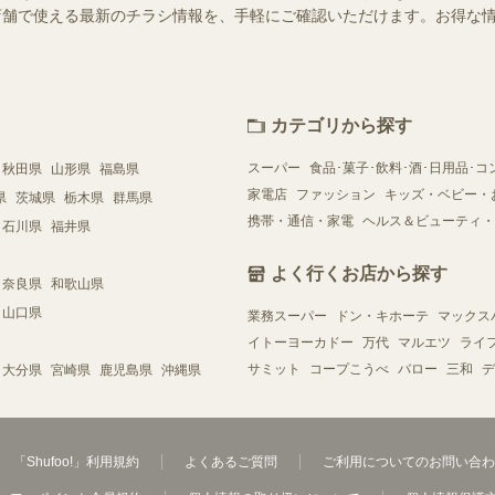
近くの店舗で使える最新のチラシ情報を、手軽にご確認いただけます。お得な
カテゴリから探す
スーパー
食品･菓子･飲料･酒･日用品･コ
秋田県
山形県
福島県
家電店
ファッション
キッズ・ベビー・
県
茨城県
栃木県
群馬県
携帯・通信・家電
ヘルス＆ビューティ・
石川県
福井県
よく行くお店から探す
奈良県
和歌山県
山口県
業務スーパー
ドン・キホーテ
マックス
イトーヨーカドー
万代
マルエツ
ライ
サミット
コープこうべ
バロー
三和
デ
大分県
宮崎県
鹿児島県
沖縄県
「Shufoo!」利用規約
よくあるご質問
ご利用についてのお問い合わ