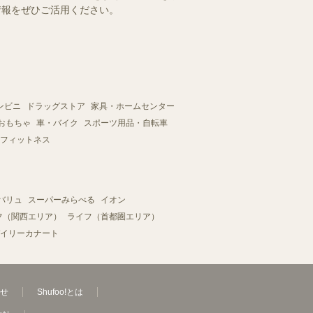
情報をぜひご活用ください。
ンビニ
ドラッグストア
家具・ホームセンター
おもちゃ
車・バイク
スポーツ用品・自転車
フィットネス
バリュ
スーパーみらべる
イオン
フ（関西エリア）
ライフ（首都圏エリア）
イリーカナート
せ
Shufoo!とは