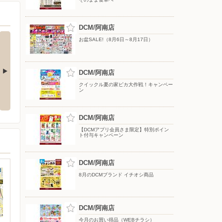
DCM/阿南店
お盆SALE!（8月6日～8月17日）
DCM/阿南店
クイックル夏の家ピカ大作戦！キャンペー
ぐに使える無
8/4〜毎週恒例火曜市
7/25〜全力プライス8月号
ン
プレゼント
DCM/阿南店
【DCMアプリ会員さま限定】特別ポイン
ト付与キャンペーン
DCM/阿南店
8月のDCMブランド イチオシ商品
DCM/阿南店
今月のお買い得品（WEBチラシ）