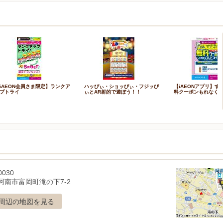
iAEON会員さま限定】ランクア
ハッぴぃ・ショッぴぃ・フジッぴ
【iAEONアプリ】す
プトライ
ぃとAR射的で遊ぼう！！
料クーポンもれなく
0030
阿南市富岡町滝の下7-2
周辺の地図を見る