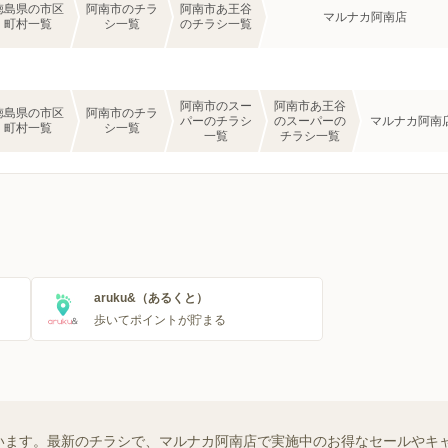
徳島県の市区
阿南市のチラ
阿南市あ王谷
マルナカ阿南店
町村一覧
シ一覧
のチラシ一覧
阿南市のスー
阿南市あ王谷
徳島県の市区
阿南市のチラ
パーのチラシ
のスーパーの
マルナカ阿南
町村一覧
シ一覧
一覧
チラシ一覧
aruku&（あるくと）
歩いてポイントが貯まる
います。最新のチラシで、マルナカ阿南店で実施中のお得なセールやキ