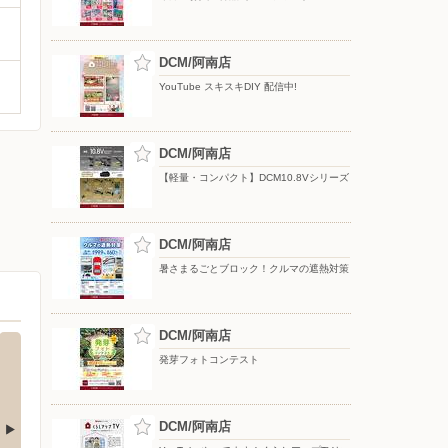
DCM/阿南店
YouTube スキスキDIY 配信中!
DCM/阿南店
【軽量・コンパクト】DCM10.8Vシリーズ
DCM/阿南店
暑さまるごとブロック！クルマの遮熱対策
DCM/阿南店
発芽フォトコンテスト
DCM/阿南店