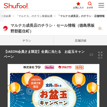
お気に入り
さがす
シ検索結果
「マルナカ」のチラシ検索結果
「マルナカ成長店」のチラシ・店舗情報
マルナカ成長店のチラシ・セール情報（徳島県板
野郡藍住町）
チラシ
店舗詳細
【iAEON会員さま限定】全員に当たる お盆玉キャン
1/1
ペーン
拡大