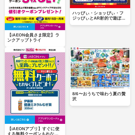
ハッぴぃ・ショッぴぃ・フ
ジッぴぃとAR射的で遊ぼ
う！！
【iAEON会員さま限定】ラ
ンクアップトライ
8/6〜おうちで味わう夏の贅
沢
【iAEONアプリ】すぐに使
える無料クーポンもれなく