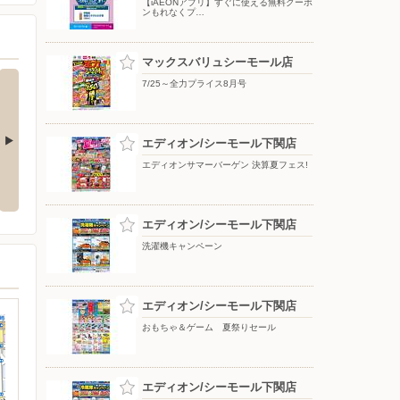
【iAEONアプリ】すぐに使える無料クーポ
ンもれなくプ…
マックスバリュシーモール店
7/25～全力プライス8月号
エディオン/シーモール下関店
エディオンサマーバーゲン 決算夏フェス!
ぃ・フジッぴ
【iAEONアプリ】すぐに使える無
8/6〜おうちで味わう夏の贅沢
！！
料クーポンもれなくプレゼント
エディオン/シーモール下関店
洗濯機キャンペーン
エディオン/シーモール下関店
おもちゃ＆ゲーム 夏祭りセール
エディオン/シーモール下関店