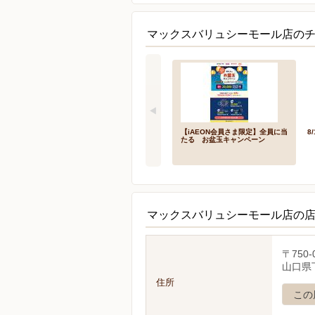
マックスバリュシーモール店のチ
【iAEON会員さま限定】全員に当
8
たる お盆玉キャンペーン
マックスバリュシーモール店の
〒750-
山口県
住所
この