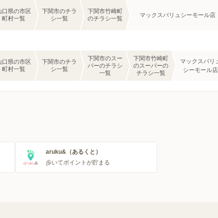
山口県の市区
下関市のチラ
下関市竹崎町
マックスバリュシーモール店
町村一覧
シ一覧
のチラシ一覧
下関市のスー
下関市竹崎町
マックスバリ
山口県の市区
下関市のチラ
パーのチラシ
のスーパーの
町村一覧
シ一覧
シーモール店
一覧
チラシ一覧
aruku&（あるくと）
歩いてポイントが貯まる