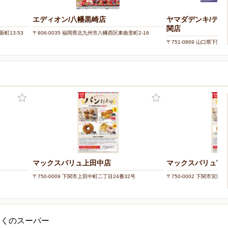
エディオン/八幡黒崎店
ヤマダデンキ/テ
関店
町13-53
〒806-0035 福岡県北九州市八幡西区東曲里町2-16
〒751-0869 山口県下関市
マックスバリュ上田中店
マックスバリュ宮
〒750-0009 下関市上田中町二丁目24番32号
〒750-0002 下関市宮田
近くのスーパー