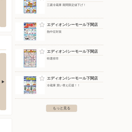
三菱冷蔵庫 期間限定値下げ！
ックランドゆめシティ下
ゆめシティ
北海道
ン農業
〒751-0869 山口県下関市伊倉新町三丁目1-1
エディオン/シーモール下関店
伊倉新町2-5-1
〒000-00
熱中症対策
エディオン/シーモール下関店
特選得市
エディオン/シーモール下関店
冷蔵庫 買い替え応援！！
田町店
マックスバリュ稗田店
マック
町1丁目8番1号
〒751-0857 下関市稗田北町2番地1
〒752-
もっと見る