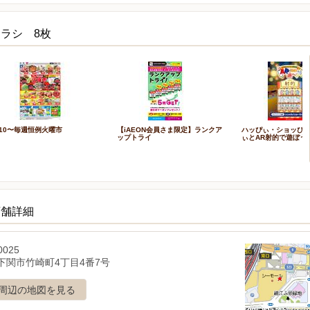
ラシ 8枚
/10〜毎週恒例火曜市
【iAEON会員さま限定】ランクア
ハッぴぃ・ショッぴ
ップトライ
ぃとAR射的で遊ぼう
店舗詳細
0025
下関市竹崎町4丁目4番7号
周辺の地図を見る