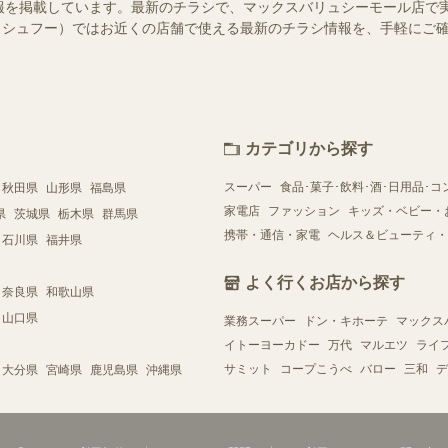
報を掲載しています。最新のチラシで、マックスバリュシーモール店で
oo!（シュフー）ではお近くの店舗で使える最新のチラシ情報を、手軽に
カテゴリから探す
スーパー
食品･菓子･飲料･酒･日用品･コ
秋田県
山形県
福島県
家電店
ファッション
キッズ・ベビー・
県
茨城県
栃木県
群馬県
携帯・通信・家電
ヘルス＆ビューティ・
石川県
福井県
よく行くお店から探す
奈良県
和歌山県
山口県
業務スーパー
ドン・キホーテ
マックス
イトーヨーカドー
万代
マルエツ
ライ
サミット
コープこうべ
バロー
三和
デ
大分県
宮崎県
鹿児島県
沖縄県