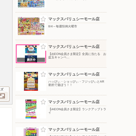
マックスバリュシーモール店
8/4～毎週恒例火曜市
マックスバリュシーモール店
【iAEON会員さま限定】全員に当たる お
盆玉キャンペ…
マックスバリュシーモール店
ハッぴぃ・ショッぴぃ・フジッぴぃとAR
射的で遊ぼう！！
イズ
マックスバリュシーモール店
【iAEON会員さま限定】ランクアップトラ
イ
マックスバリュシーモール店