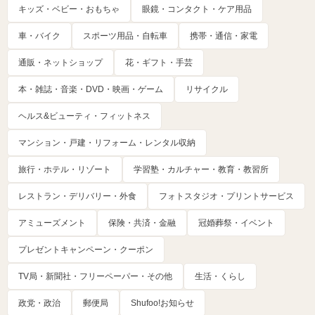
キッズ・ベビー・おもちゃ
眼鏡・コンタクト・ケア用品
車・バイク
スポーツ用品・自転車
携帯・通信・家電
通販・ネットショップ
花・ギフト・手芸
本・雑誌・音楽・DVD・映画・ゲーム
リサイクル
ヘルス&ビューティ・フィットネス
マンション・戸建・リフォーム・レンタル収納
旅行・ホテル・リゾート
学習塾・カルチャー・教育・教習所
レストラン・デリバリー・外食
フォトスタジオ・プリントサービス
アミューズメント
保険・共済・金融
冠婚葬祭・イベント
プレゼントキャンペーン・クーポン
TV局・新聞社・フリーペーパー・その他
生活・くらし
政党・政治
郵便局
Shufoo!お知らせ