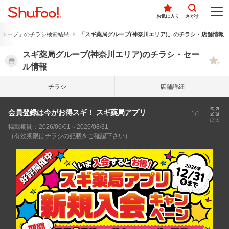
お気に入り
さがす
グループ」のチラシ検索結果
「スギ薬局グループ(神奈川エリア)」のチラシ・店舗情報
スギ薬局グループ(神奈川エリア)のチラシ・セー
ル情報
チラシ
店舗詳細
会員登録は今がお得スギ！ スギ薬局アプリ
1/1
拡大
掲載期間：2026/06/01～2026/08/31
（有効期限はチラシの記載をご確認下さい）