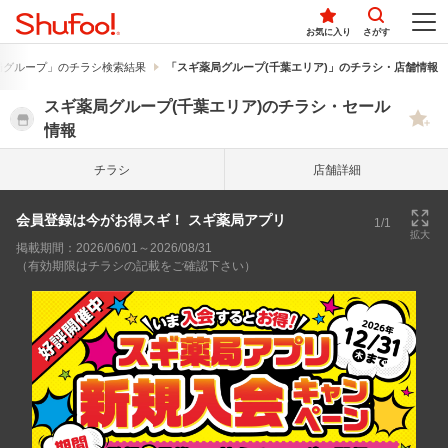
お気に入り
さがす
局グループ」のチラシ検索結果
「スギ薬局グループ(千葉エリア)」のチラシ・店舗情報
スギ薬局グループ(千葉エリア)のチラシ・セール
情報
チラシ
店舗詳細
会員登録は今がお得スギ！ スギ薬局アプリ
1/1
拡大
掲載期間：2026/06/01～2026/08/31
（有効期限はチラシの記載をご確認下さい）