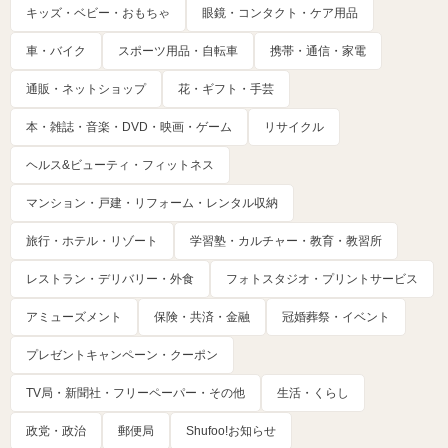
キッズ・ベビー・おもちゃ
眼鏡・コンタクト・ケア用品
車・バイク
スポーツ用品・自転車
携帯・通信・家電
通販・ネットショップ
花・ギフト・手芸
本・雑誌・音楽・DVD・映画・ゲーム
リサイクル
ヘルス&ビューティ・フィットネス
マンション・戸建・リフォーム・レンタル収納
旅行・ホテル・リゾート
学習塾・カルチャー・教育・教習所
レストラン・デリバリー・外食
フォトスタジオ・プリントサービス
アミューズメント
保険・共済・金融
冠婚葬祭・イベント
プレゼントキャンペーン・クーポン
TV局・新聞社・フリーペーパー・その他
生活・くらし
政党・政治
郵便局
Shufoo!お知らせ