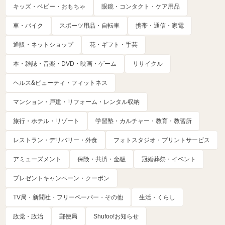
キッズ・ベビー・おもちゃ
眼鏡・コンタクト・ケア用品
車・バイク
スポーツ用品・自転車
携帯・通信・家電
通販・ネットショップ
花・ギフト・手芸
本・雑誌・音楽・DVD・映画・ゲーム
リサイクル
ヘルス&ビューティ・フィットネス
マンション・戸建・リフォーム・レンタル収納
旅行・ホテル・リゾート
学習塾・カルチャー・教育・教習所
レストラン・デリバリー・外食
フォトスタジオ・プリントサービス
アミューズメント
保険・共済・金融
冠婚葬祭・イベント
プレゼントキャンペーン・クーポン
TV局・新聞社・フリーペーパー・その他
生活・くらし
政党・政治
郵便局
Shufoo!お知らせ