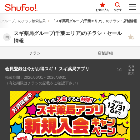
お気に入り
さがす
局グループ」のチラシ検索結果
「スギ薬局グループ(千葉エリア)」のチラシ・店舗情報
スギ薬局グループ(千葉エリア)のチラシ・セール
情報
チラシ
店舗詳細
会員登録は今がお得スギ！ スギ薬局アプリ
1/1
拡大
掲載期間：2026/06/01～2026/08/31
（有効期限はチラシの記載をご確認下さい）