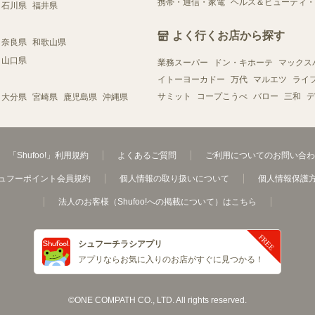
携帯・通信・家電
ヘルス＆ビューティ・
石川県
福井県
よく行くお店から探す
奈良県
和歌山県
山口県
業務スーパー
ドン・キホーテ
マックス
イトーヨーカドー
万代
マルエツ
ライ
サミット
コープこうべ
バロー
三和
デ
大分県
宮崎県
鹿児島県
沖縄県
「Shufoo!」利用規約
よくあるご質問
ご利用についてのお問い合わ
ュフーポイント会員規約
個人情報の取り扱いについて
個人情報保護
法人のお客様（Shufoo!への掲載について）はこちら
シュフーチラシアプリ
アプリならお気に入りのお店がすぐに見つかる！
©ONE COMPATH CO., LTD. All rights reserved.