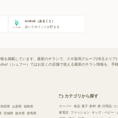
aruku&（あるくと）
歩いてポイントが貯まる
情報を掲載しています。最新のチラシで、スギ薬局グループ(埼玉エリア
hufoo!（シュフー）ではお近くの店舗で使える最新のチラシ情報を、
カテゴリから探す
スーパー
食品･菓子･飲料･酒･日用品･コ
秋田県
山形県
福島県
家電店
ファッション
キッズ・ベビー・
県
茨城県
栃木県
群馬県