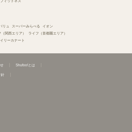
フィットネス
バリュ
スーパーみらべる
イオン
フ（関西エリア）
ライフ（首都圏エリア）
イリーカナート
せ
Shufoo!とは
方針