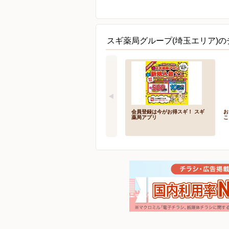
スギ薬局グループ(埼玉エリア)の
会員登録は今がお得スギ！ スギ
お
薬局アプリ
こ