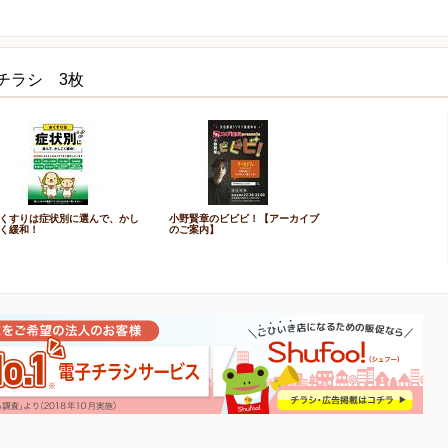
チラシ 3枚
くすりは症状別に選んで、かし
小野賢章のビビビ！【アーカイブ
く緩和！
のご案内】