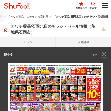
お気に入り
さがす
果
「カワチ薬品」のチラシ検索結果
「カワチ薬品/石岡北店」のチラシ・店舗情報
カワチ薬品/石岡北店のチラシ・セール情報（茨
城県石岡市）
チラシ
店舗詳細
8/4号
1/2
拡大