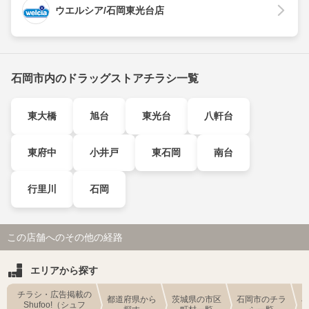
ウエルシア/石岡東光台店
石岡市内のドラッグストアチラシ一覧
東大橋
旭台
東光台
八軒台
東府中
小井戸
東石岡
南台
行里川
石岡
この店舗へのその他の経路
エリアから探す
チラシ・広告掲載の
都道府県から
茨城県の市区
石岡市のチラ
Shufoo!（シュフ