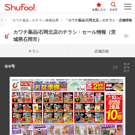
お気に入り
さがす
果
「カワチ薬品」のチラシ検索結果
「カワチ薬品/石岡北店」のチラシ・店舗情報
カワチ薬品/石岡北店のチラシ・セール情報（茨
城県石岡市）
チラシ
店舗詳細
8/4号
1/2
拡大