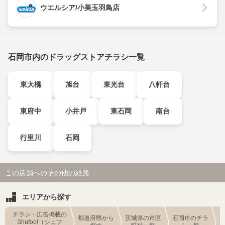
ウエルシア/小美玉羽鳥店
石岡市内のドラッグストアチラシ一覧
東大橋
旭台
東光台
八軒台
東府中
小井戸
東石岡
南台
行里川
石岡
この店舗へのその他の経路
エリアから探す
チラシ・広告掲載の
都道府県から
茨城県の市区
石岡市のチラ
Shufoo!（シュフ