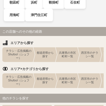
朝凪町
浜町
鞍掛町
石在町
用海町
津門住江町
この店舗へのその他の経路
エリアから探す
チラシ・広告掲載の
都道府県から
兵庫県の市区
西宮市のチラ
Shufoo!（シュフ
探す
町村一覧
シ一覧
ー）
エリア×カテゴリから探す
チラシ・広告掲載の
都道府県から
兵庫県の市区
西宮市のチラ
Shufoo!（シュフ
探す
町村一覧
シ一覧
ー）
他のチラシを探す