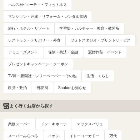
ヘルス&ビューティ・フィットネス
マンション・戸建・リフォーム・レンタル収納
旅行・ホテル・リゾート
学習塾・カルチャー・教育・教習所
レストラン・デリバリー・外食
フォトスタジオ・プリントサービス
アミューズメント
保険・共済・金融
冠婚葬祭・イベント
プレゼントキャンペーン・クーポン
TV局・新聞社・フリーペーパー・その他
生活・くらし
政党・政治
郵便局
Shufoo!お知らせ
よく行くお店から探す
業務スーパー
ドン・キホーテ
マックスバリュ
スーパーみらべる
イオン
イトーヨーカドー
万代