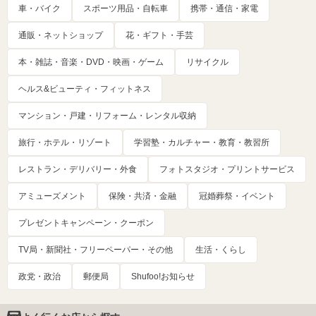
車・バイク
スポーツ用品・自転車
携帯・通信・家電
通販・ネットショップ
花・ギフト・手芸
本・雑誌・音楽・DVD・映画・ゲーム
リサイクル
ヘルス&ビューティ・フィットネス
マンション・戸建・リフォーム・レンタル収納
旅行・ホテル・リゾート
学習塾・カルチャー・教育・教習所
レストラン・デリバリー・外食
フォトスタジオ・プリントサービス
アミューズメント
保険・共済・金融
冠婚葬祭・イベント
プレゼントキャンペーン・クーポン
TV局・新聞社・フリーペーパー・その他
生活・くらし
政党・政治
郵便局
Shufoo!お知らせ