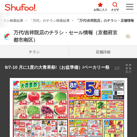
お気に入り
さがす
チラシ検索結果
「万代」のチラシ検索結果
「万代/吉祥院店」のチラシ・店舗情報
万代/吉祥院店のチラシ・セール情報（京都府京
都市南区）
チラシ
店舗詳細
8/7-10 月に1度の大青果祭!（お盆準備）/ベーカリー祭
1/2
拡大