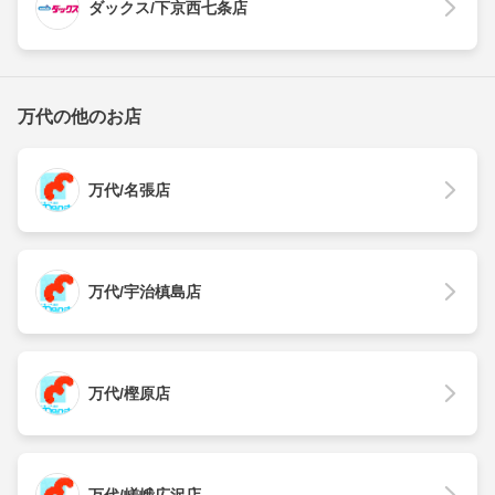
ダックス/下京西七条店
万代の他のお店
万代/名張店
万代/宇治槙島店
万代/樫原店
万代/嵯峨広沢店