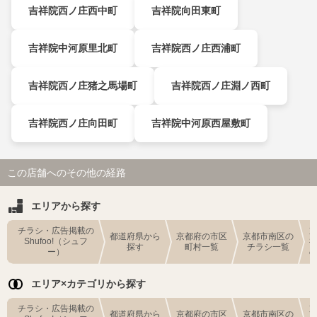
吉祥院西ノ庄西中町
吉祥院向田東町
吉祥院中河原里北町
吉祥院西ノ庄西浦町
吉祥院西ノ庄猪之馬場町
吉祥院西ノ庄淵ノ西町
吉祥院西ノ庄向田町
吉祥院中河原西屋敷町
この店舗へのその他の経路
エリアから探す
チラシ・広告掲載の
都道府県から
京都府の市区
京都市南区の
Shufoo!（シュフ
探す
町村一覧
チラシ一覧
ー）
エリア×カテゴリから探す
チラシ・広告掲載の
都道府県から
京都府の市区
京都市南区の