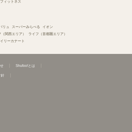
フィットネス
バリュ
スーパーみらべる
イオン
フ（関西エリア）
ライフ（首都圏エリア）
イリーカナート
せ
Shufoo!とは
方針