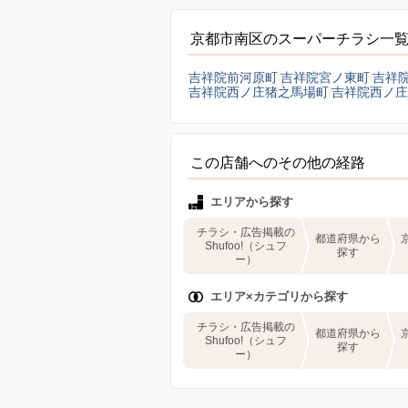
京都市南区のスーパーチラシ一
吉祥院前河原町
吉祥院宮ノ東町
吉祥
吉祥院西ノ庄猪之馬場町
吉祥院西ノ庄
この店舗へのその他の経路
エリアから探す
チラシ・広告掲載の
都道府県から
Shufoo!（シュフ
探す
ー）
エリア×カテゴリから探す
チラシ・広告掲載の
都道府県から
Shufoo!（シュフ
探す
ー）