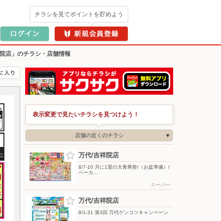
チラシを見てポイントを貯めよう
祥院店」のチラシ・店舗情報
表示変更で見たいチラシを見つけよう！
店舗の近くのチラシ
万代/吉祥院店
8/7-10 月に1度の大青果祭!（お盆準備）/
ベーカ…
スーパー
万代/吉祥院店
8/1-31 第3回 万代ゲンコツキャンペーン