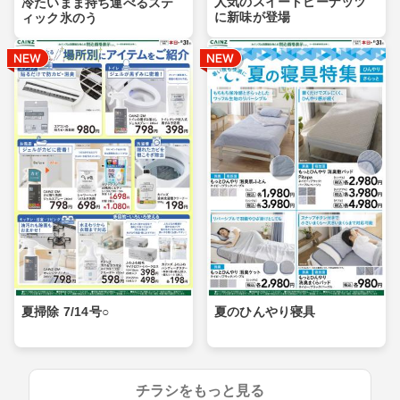
人気のスイートピーナッツ
冷たいまま持ち運べるステ
に新味が登場
ィック氷のう
夏掃除 7/14号○
夏のひんやり寝具
チラシをもっと見る