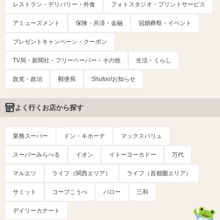
レストラン・デリバリー・外食
フォトスタジオ・プリントサービス
アミューズメント
保険・共済・金融
冠婚葬祭・イベント
プレゼントキャンペーン・クーポン
TV局・新聞社・フリーペーパー・その他
生活・くらし
政党・政治
郵便局
Shufoo!お知らせ
よく行くお店から探す
業務スーパー
ドン・キホーテ
マックスバリュ
スーパーみらべる
イオン
イトーヨーカドー
万代
マルエツ
ライフ（関西エリア）
ライフ（首都圏エリア）
サミット
コープこうべ
バロー
三和
デイリーカナート