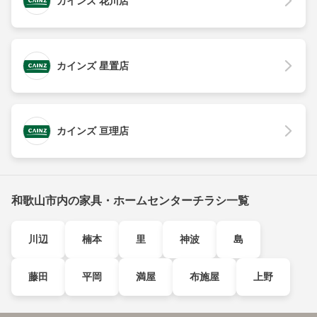
カインズ 花川店
カインズ 星置店
カインズ 亘理店
和歌山市内の家具・ホームセンターチラシ一覧
川辺
楠本
里
神波
島
藤田
平岡
満屋
布施屋
上野