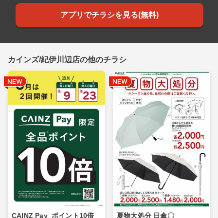
アプリでチラシを見る(無料)
カインズ/紀伊川辺店の他のチラシ
CAINZ Pay_ポイント10倍_
夏物大処分 日傘〇