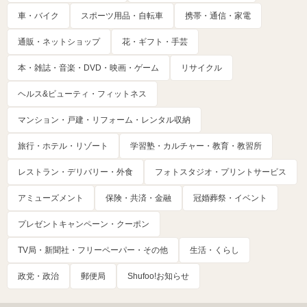
車・バイク
スポーツ用品・自転車
携帯・通信・家電
通販・ネットショップ
花・ギフト・手芸
本・雑誌・音楽・DVD・映画・ゲーム
リサイクル
ヘルス&ビューティ・フィットネス
マンション・戸建・リフォーム・レンタル収納
旅行・ホテル・リゾート
学習塾・カルチャー・教育・教習所
レストラン・デリバリー・外食
フォトスタジオ・プリントサービス
アミューズメント
保険・共済・金融
冠婚葬祭・イベント
プレゼントキャンペーン・クーポン
TV局・新聞社・フリーペーパー・その他
生活・くらし
政党・政治
郵便局
Shufoo!お知らせ