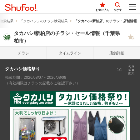
お気に入り
さがす
検索結果
「タカハシ」のチラシ検索結果
「タカハシ/新柏店」のチラシ・店舗情報
タカハシ/新柏店のチラシ・セール情報（千葉県
柏市）
チラシ
タイム
ライン
店舗詳細
タカハシ価格祭り
1/1
拡大
掲載期間：2026/08/07～2026/08/08
（有効期限はチラシの記載をご確認下さい）