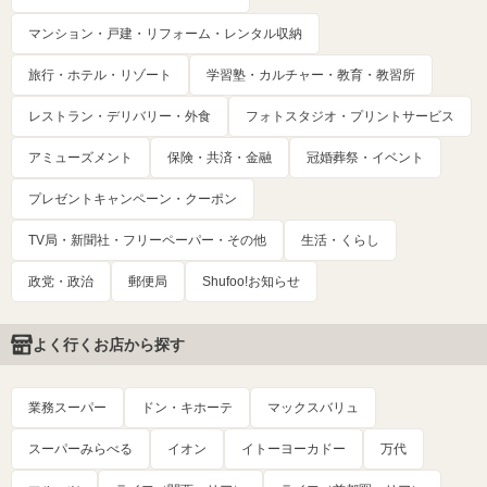
マンション・戸建・リフォーム・レンタル収納
旅行・ホテル・リゾート
学習塾・カルチャー・教育・教習所
レストラン・デリバリー・外食
フォトスタジオ・プリントサービス
アミューズメント
保険・共済・金融
冠婚葬祭・イベント
プレゼントキャンペーン・クーポン
TV局・新聞社・フリーペーパー・その他
生活・くらし
政党・政治
郵便局
Shufoo!お知らせ
よく行くお店から探す
業務スーパー
ドン・キホーテ
マックスバリュ
スーパーみらべる
イオン
イトーヨーカドー
万代