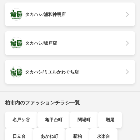
タカハシ/浦和神明店
タカハシ/坂戸店
タカハシ/ミエルかわぐち店
柏市内のファッションチラシ一覧
名戸ケ谷
亀甲台町
関場町
増尾
日立台
あかね町
新柏
永楽台